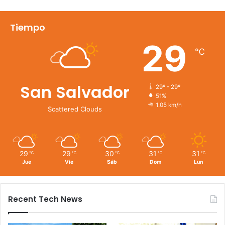
Tiempo
29
℃
San Salvador
29º - 29º
51%
1.05 km/h
Scattered Clouds
29
29
30
31
31
℃
℃
℃
℃
℃
Jue
Vie
Sáb
Dom
Lun
Recent Tech News