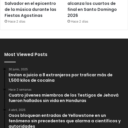
Salvador en el epicentro
alcanza los cuartos de
de la música durante las
final en Santo Domingo
Fiestas Agostinas
2026
Hace 2 días
Hace 2 días
Most Viewed Posts
30 junio, 2025
Envían a juicio a 8 extranjeros por traficar más de
1,500 kilos de cocaína
Hace 2 semanas
Cuatro jóvenes miembros de los Testigos de Jehová
fueron hallados sin vida en Honduras
4 abril, 2025
Osos bloquean entradas de Yellowstone en un
fenómeno sin precedentes que alarma a científicos y
autoridades