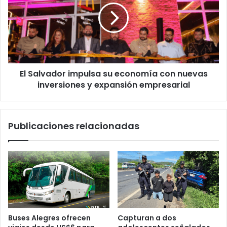
mil
su
economía
con
nuevas
inversiones
y
El Salvador impulsa su economía con nuevas
expansión
empresarial
inversiones y expansión empresarial
Publicaciones relacionadas
Buses Alegres ofrecen
Capturan a dos