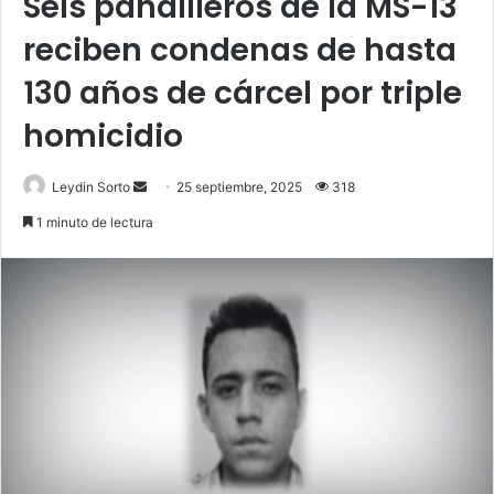
Seis pandilleros de la MS-13
reciben condenas de hasta
130 años de cárcel por triple
homicidio
Send
Leydin Sorto
25 septiembre, 2025
318
an
1 minuto de lectura
email