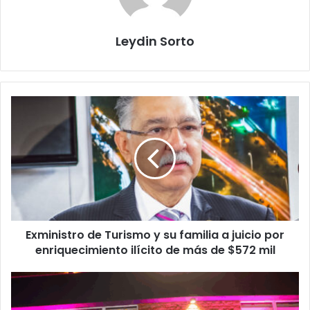
Leydin Sorto
Exministro
de
Turismo
y
su
familia
a
juicio
por
Exministro de Turismo y su familia a juicio por
enriquecimiento
ilícito
enriquecimiento ilícito de más de $572 mil
de
más
El
de
Salvador
$572
impulsa