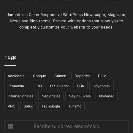
Jannah is a Clean Responsive WordPress Newspaper, Magazine,
News and Blog theme. Packed with options that allow you to
completely customize your website to your needs.
Tags
Accidente
Choque
Crimen
Deportes
DOM
Economía
EEUU
El Salvador
FGR
Hoycomsv
Internacionales
Nacionales
Nayib Bukele
Novedad
PNC
Salud
Tecnología
Turismo
Escribe
tu