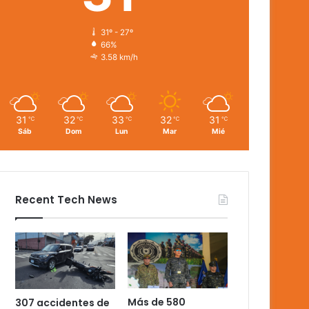
31º - 27º
66%
3.58 km/h
31
32
33
32
31
℃
℃
℃
℃
℃
Sáb
Dom
Lun
Mar
Mié
Recent Tech News
Más de 580
307 accidentes de