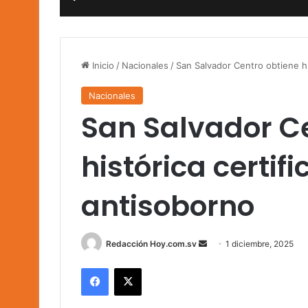
Inicio
/
Nacionales
/
San Salvador Centro obtiene hi
Nacionales
San Salvador C
histórica certif
antisoborno
Send
Redacción Hoy.com.sv
1 diciembre, 2025
an
Facebook
X
email