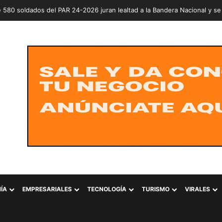
rde prepara jornada nacional para entregar árboles y plantas este sáb
ÍA
EMPRESARIALES
TECNOLOGÍA
TURISMO
VIRALES