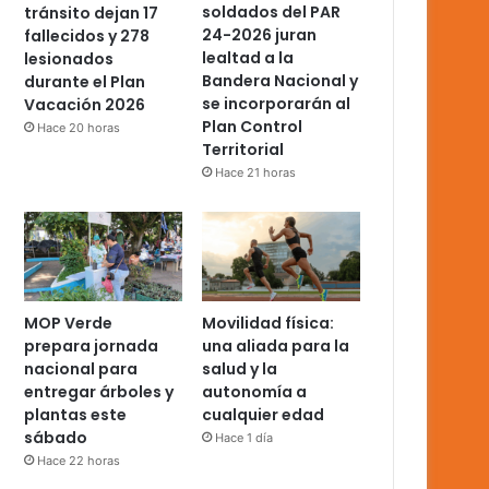
soldados del PAR
tránsito dejan 17
24-2026 juran
fallecidos y 278
lealtad a la
lesionados
Bandera Nacional y
durante el Plan
se incorporarán al
Vacación 2026
Plan Control
Hace 20 horas
Territorial
Hace 21 horas
MOP Verde
Movilidad física:
prepara jornada
una aliada para la
nacional para
salud y la
entregar árboles y
autonomía a
plantas este
cualquier edad
sábado
Hace 1 día
Hace 22 horas