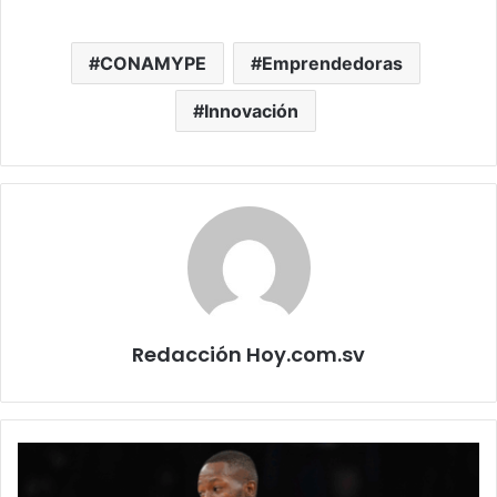
CONAMYPE
Emprendedoras
Innovación
Redacción Hoy.com.sv
Terry
Rozier