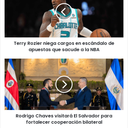
niega
cargos
en
escándalo
de
apuestas
que
Terry Rozier niega cargos en escándalo de
sacude
a
apuestas que sacude a la NBA
la
NBA
Rodrigo
Chaves
visitará
El
Salvador
para
fortalecer
cooperación
bilateral
Rodrigo Chaves visitará El Salvador para
fortalecer cooperación bilateral