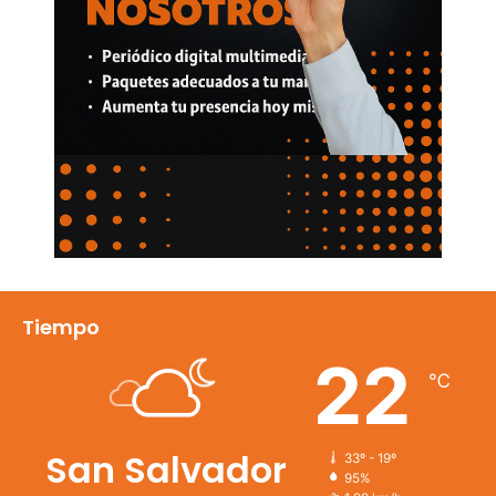
Tiempo
22
℃
San Salvador
33º - 19º
95%