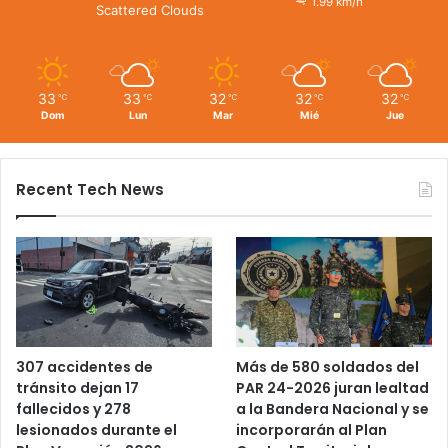
1.99 km/h
Scattered Clouds
33
33
32
32
32
℃
℃
℃
℃
℃
Dom
Lun
Mar
Mié
Jue
Recent Tech News
Más de 580 soldados del
307 accidentes de
PAR 24-2026 juran lealtad
tránsito dejan 17
a la Bandera Nacional y se
fallecidos y 278
incorporarán al Plan
lesionados durante el