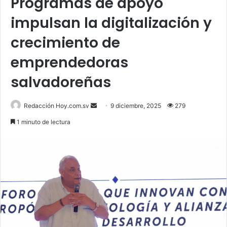
Programas de apoyo
impulsan la digitalización y
crecimiento de
emprendedoras
salvadoreñas
Send
Redacción Hoy.com.sv
9 diciembre, 2025
279
an
1 minuto de lectura
email