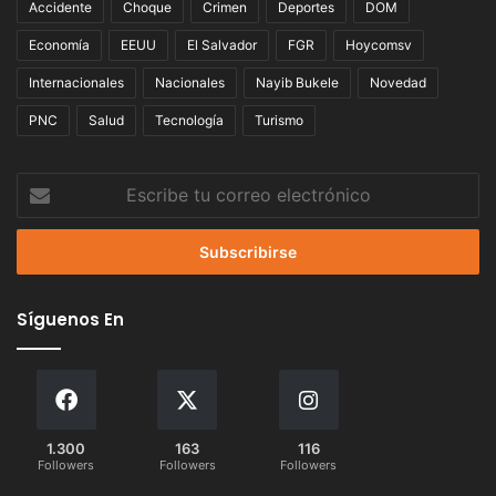
Accidente
Choque
Crimen
Deportes
DOM
Economía
EEUU
El Salvador
FGR
Hoycomsv
Internacionales
Nacionales
Nayib Bukele
Novedad
PNC
Salud
Tecnología
Turismo
Escribe
tu
correo
electrónico
Síguenos En
1.300
163
116
Followers
Followers
Followers