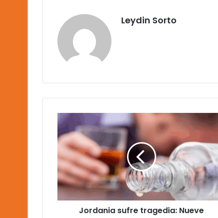
Leydin Sorto
Jordania
sufre
tragedia:
Nueve
muertos
por
alcohol
adulterado
Jordania sufre tragedia: Nueve