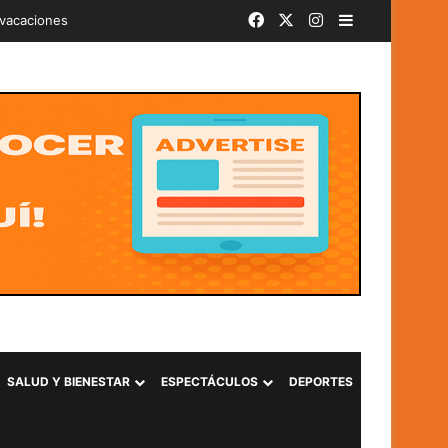
Facebook
X
Instagram
Barra lateral
iminal «Ántrax» en Lourdes, Colón
SALUD Y BIENESTAR
ESPECTÁCULOS
DEPORTES