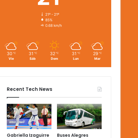
21º - 21º
85%
0.68 km/h
30
31
32
31
29
℃
℃
℃
℃
℃
Vie
Sáb
Dom
Lun
Mar
Recent Tech News
Gabriella Izaguirre
Buses Alegres