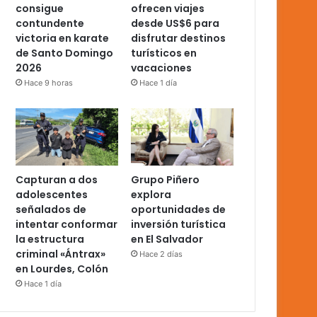
consigue
ofrecen viajes
contundente
desde US$6 para
victoria en karate
disfrutar destinos
de Santo Domingo
turísticos en
2026
vacaciones
Hace 9 horas
Hace 1 día
Capturan a dos
Grupo Piñero
adolescentes
explora
señalados de
oportunidades de
intentar conformar
inversión turística
la estructura
en El Salvador
criminal «Ántrax»
Hace 2 días
en Lourdes, Colón
Hace 1 día