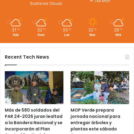
1.84 km/h
Scattered Clouds
31
32
33
32
29
℃
℃
℃
℃
℃
Sáb
Dom
Lun
Mar
Mié
Recent Tech News
Más de 580 soldados del
MOP Verde prepara
PAR 24-2026 juran lealtad
jornada nacional para
a la Bandera Nacional y se
entregar árboles y
incorporarán al Plan
plantas este sábado