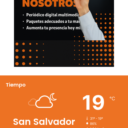
Tiempo
19
℃
San Salvador
31º - 19º
86%