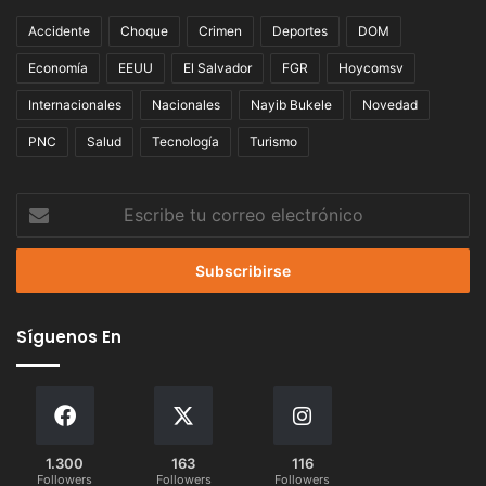
Accidente
Choque
Crimen
Deportes
DOM
Economía
EEUU
El Salvador
FGR
Hoycomsv
Internacionales
Nacionales
Nayib Bukele
Novedad
PNC
Salud
Tecnología
Turismo
Escribe
tu
correo
electrónico
Síguenos En
1.300
163
116
Followers
Followers
Followers