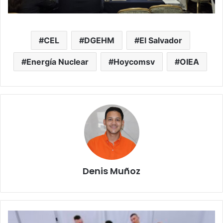
CEL
DGEHM
El Salvador
Energía Nuclear
Hoycomsv
OIEA
Denis Muñoz
Continúa