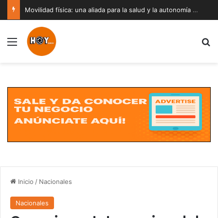
Movilidad física: una aliada para la salud y la autonomía a cualquier edad
Menú
B
Inicio
/
Nacionales
Nacionales