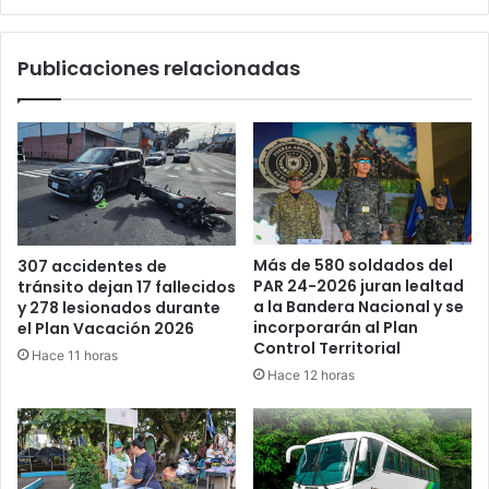
acuerdo
Publicaciones relacionadas
Más de 580 soldados del
307 accidentes de
PAR 24-2026 juran lealtad
tránsito dejan 17 fallecidos
a la Bandera Nacional y se
y 278 lesionados durante
incorporarán al Plan
el Plan Vacación 2026
Control Territorial
Hace 11 horas
Hace 12 horas