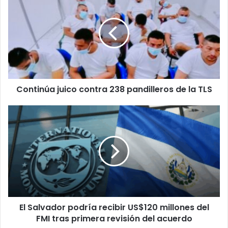
juico
contra
238
pandilleros
de
la
TLS
Continúa juico contra 238 pandilleros de la TLS
El
Salvador
podría
recibir
US$120
millones
del
FMI
tras
El Salvador podría recibir US$120 millones del
primera
revisión
FMI tras primera revisión del acuerdo
del