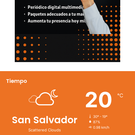
Tiempo
20
℃
San Salvador
30º - 19º
87%
0.98 km/h
Scattered Clouds