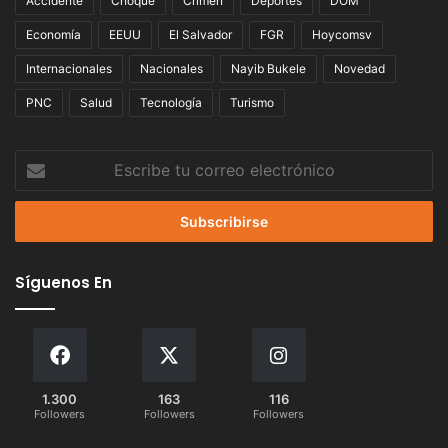
Accidente
Choque
Crimen
Deportes
DOM
Economía
EEUU
El Salvador
FGR
Hoycomsv
Internacionales
Nacionales
Nayib Bukele
Novedad
PNC
Salud
Tecnología
Turismo
Escribe
tu
correo
electrónico
Síguenos En
1.300
163
116
Followers
Followers
Followers