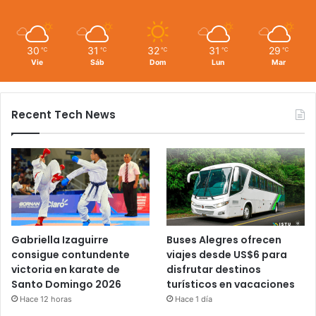
30
31
32
31
29
℃
℃
℃
℃
℃
Vie
Sáb
Dom
Lun
Mar
Recent Tech News
Gabriella Izaguirre
Buses Alegres ofrecen
consigue contundente
viajes desde US$6 para
victoria en karate de
disfrutar destinos
Santo Domingo 2026
turísticos en vacaciones
Hace 12 horas
Hace 1 día