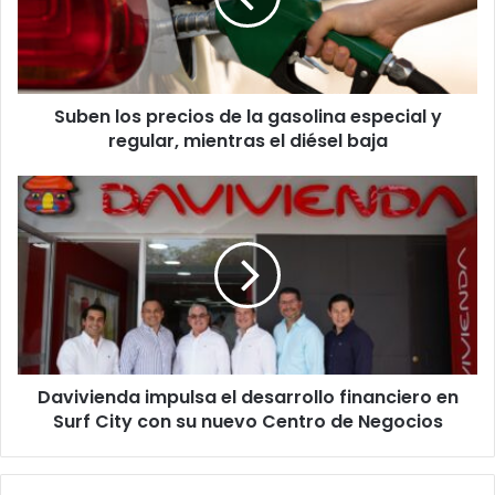
gasolina
especial
y
regular,
Suben los precios de la gasolina especial y
mientras
el
regular, mientras el diésel baja
diésel
baja
Davivienda
impulsa
el
desarrollo
financiero
en
Surf
City
con
Davivienda impulsa el desarrollo financiero en
su
nuevo
Surf City con su nuevo Centro de Negocios
Centro
de
Negocios