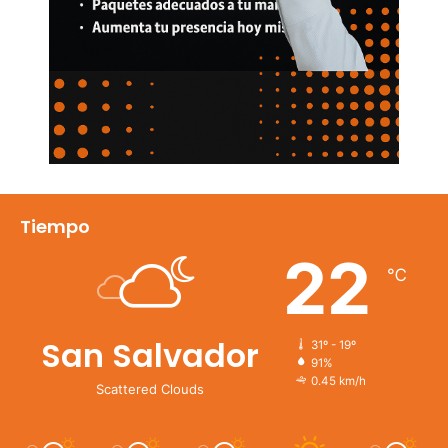
Tiempo
22
℃
San Salvador
31º - 19º
91%
0.45 km/h
Scattered Clouds