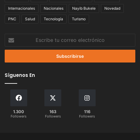
Internacionales
Nacionales
Nayib Bukele
Novedad
PNC
Salud
Tecnología
Turismo
Escribe
tu
correo
electrónico
Síguenos En
1.300
163
116
Followers
Followers
Followers