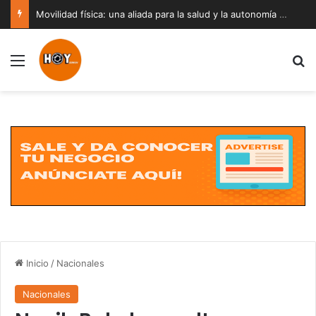
Movilidad física: una aliada para la salud y la autonomía a cualquier edad
Menú
B
Inicio
/
Nacionales
Nacionales