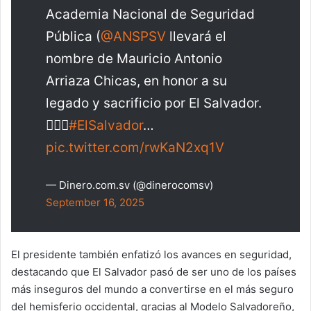
Academia Nacional de Seguridad
Pública (
@ANSPSV
llevará el
nombre de Mauricio Antonio
Arriaza Chicas, en honor a su
legado y sacrificio por El Salvador.
👮‍♂️✨
#ElSalvador
…
pic.twitter.com/rwKaN2xq1V
— Dinero.com.sv (@dinerocomsv)
September 16, 2025
El presidente también enfatizó los avances en seguridad,
destacando que El Salvador pasó de ser uno de los países
más inseguros del mundo a convertirse en el más seguro
del hemisferio occidental, gracias al Modelo Salvadoreño,