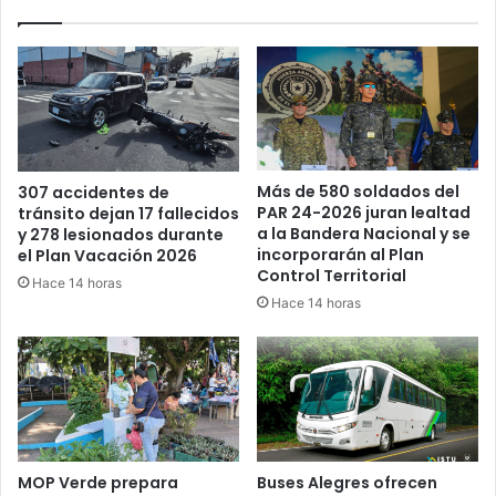
crimen
organizado
Más de 580 soldados del
307 accidentes de
PAR 24-2026 juran lealtad
tránsito dejan 17 fallecidos
a la Bandera Nacional y se
y 278 lesionados durante
incorporarán al Plan
el Plan Vacación 2026
Control Territorial
Hace 14 horas
Hace 14 horas
MOP Verde prepara
Buses Alegres ofrecen