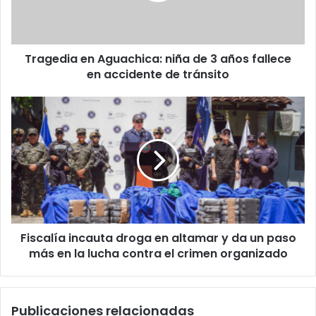
años
fallece
en
Tragedia en Aguachica: niña de 3 años fallece
accidente
de
en accidente de tránsito
tránsito
Fiscalía
incauta
droga
en
altamar
y
da
un
paso
Fiscalía incauta droga en altamar y da un paso
más
en
más en la lucha contra el crimen organizado
la
lucha
contra
Publicaciones relacionadas
el