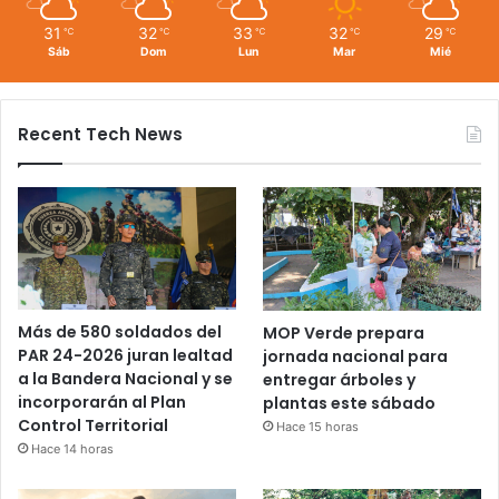
31
32
33
32
29
℃
℃
℃
℃
℃
Sáb
Dom
Lun
Mar
Mié
Recent Tech News
Más de 580 soldados del
MOP Verde prepara
PAR 24-2026 juran lealtad
jornada nacional para
a la Bandera Nacional y se
entregar árboles y
incorporarán al Plan
plantas este sábado
Control Territorial
Hace 15 horas
Hace 14 horas