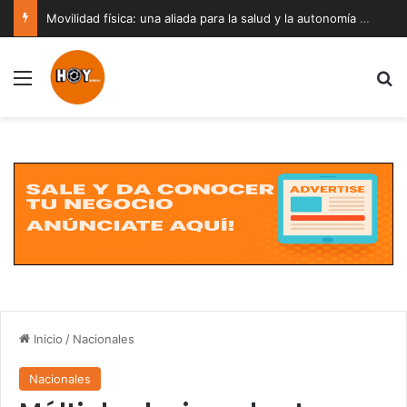
Movilidad física: una aliada para la salud y la autonomía a cualquier edad
Menú
B
Inicio
/
Nacionales
Nacionales