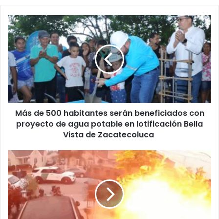
Más
de
500
habitantes
serán
beneficiados
con
proyecto
de
Más de 500 habitantes serán beneficiados con
agua
potable
proyecto de agua potable en lotificación Bella
en
Vista de Zacatecoluca
lotificación
Bella
Agentes
Vista
de
de
la
Zacatecoluca
Patrulla
Fronteriza
irrumpen
con