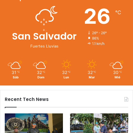
26
℃
San Salvador
26º - 26º
86%
1.1 km/h
Fuertes Lluvias
31
32
32
32
30
℃
℃
℃
℃
℃
Sáb
Dom
Lun
Mar
Mié
Recent Tech News