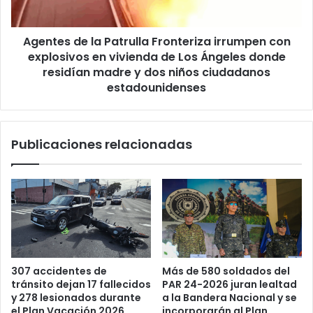
explosivos
en
Agentes de la Patrulla Fronteriza irrumpen con
vivienda
de
explosivos en vivienda de Los Ángeles donde
Los
residían madre y dos niños ciudadanos
Ángeles
estadounidenses
donde
residían
madre
Publicaciones relacionadas
y
dos
niños
ciudadanos
estadounidenses
Más de 580 soldados del
307 accidentes de
PAR 24-2026 juran lealtad
tránsito dejan 17 fallecidos
a la Bandera Nacional y se
y 278 lesionados durante
incorporarán al Plan
el Plan Vacación 2026