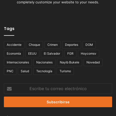
completely customize your website to your needs.
Tags
Accidente
Choque
Crimen
Deportes
DOM
Economía
EEUU
El Salvador
FGR
Hoycomsv
Internacionales
Nacionales
Nayib Bukele
Novedad
PNC
Salud
Tecnología
Turismo
Escribe
tu
correo
electrónico