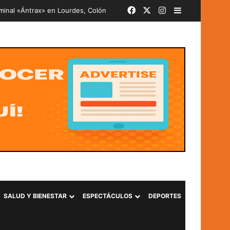
Facebook
X
Instagram
Barra lateral
iminal «Ántrax» en Lourdes, Colón
SALUD Y BIENESTAR
ESPECTÁCULOS
DEPORTES