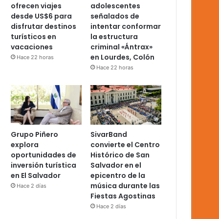
ofrecen viajes
adolescentes
desde US$6 para
señalados de
disfrutar destinos
intentar conformar
turísticos en
la estructura
vacaciones
criminal «Ántrax»
en Lourdes, Colón
Hace 22 horas
Hace 22 horas
Grupo Piñero
SivarBand
explora
convierte el Centro
oportunidades de
Histórico de San
inversión turística
Salvador en el
en El Salvador
epicentro de la
música durante las
Hace 2 días
Fiestas Agostinas
Hace 2 días