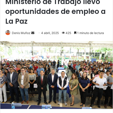
Ministerio de Trabajo llevó
oportunidades de empleo a
La Paz
Send
Denis Muñoz
4 abril, 2025
425
1 minuto de lectura
an
email