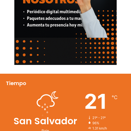
Tiempo
21
℃
San Salvador
21º - 21º
96%
1.31 km/h
Rain