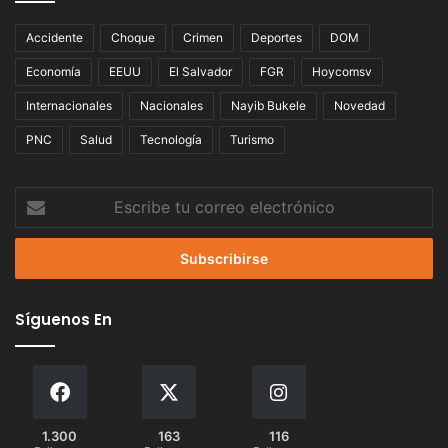
Accidente
Choque
Crimen
Deportes
DOM
Economía
EEUU
El Salvador
FGR
Hoycomsv
Internacionales
Nacionales
Nayib Bukele
Novedad
PNC
Salud
Tecnología
Turismo
Escribe
tu
correo
electrónico
Síguenos En
1.300
163
116