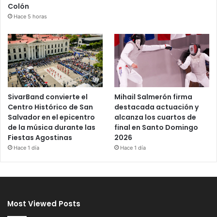
Colón
Hace 5 horas
SivarBand convierte el
Mihail Salmerón firma
Centro Histórico de San
destacada actuación y
Salvador en el epicentro
alcanza los cuartos de
de la música durante las
final en Santo Domingo
Fiestas Agostinas
2026
Hace 1 día
Hace 1 día
Most Viewed Posts