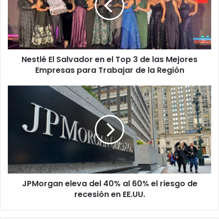
el
Top
3
de
las
Nestlé El Salvador en el Top 3 de las Mejores
Mejores
Empresas
Empresas para Trabajar de la Región
para
Trabajar
JPMorgan
de
eleva
la
del
Región
40%
al
60%
el
riesgo
de
JPMorgan eleva del 40% al 60% el riesgo de
recesión
en
recesión en EE.UU.
EE.UU.