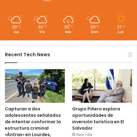
29
30
30
30
31
℃
℃
℃
℃
℃
Jue
Vie
Sáb
Dom
Lun
Recent Tech News
Capturan a dos
Grupo Piñero explora
adolescentes señalados
oportunidades de
de intentar conformar la
inversión turística en El
estructura criminal
Salvador
«Ántrax» en Lourdes,
Hace 1 día