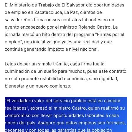
El Ministerio de Trabajo de El Salvador dio oportunidades
de empleo en Zacatecoluca, La Paz, cientos de
salvadoreños firmaron sus contratos laborales en un
evento encabezado por el ministro Rolando Castro. La
jornada marcó un hito dentro del programa “Firmas por el
empleo”, una iniciativa que ya es una realidad y que
continúa generando impacto a nivel nacional.
Lejos de ser un simple trámite, cada firma fue la
culminación de un sueño para muchos, pues este contrato
no solo promete estabilidad económica, sino dignidad,
bienestar y un nuevo comienzo.
“El verdadero valor del servicio público está en cambiar
realidades”, expresó el ministro Castro, quien reafirmó su
compromiso con llevar oportunidades laborales a cada
rincón del país. Aseguró que estos empleos son formales,
decentes y con todas las garantías que la población