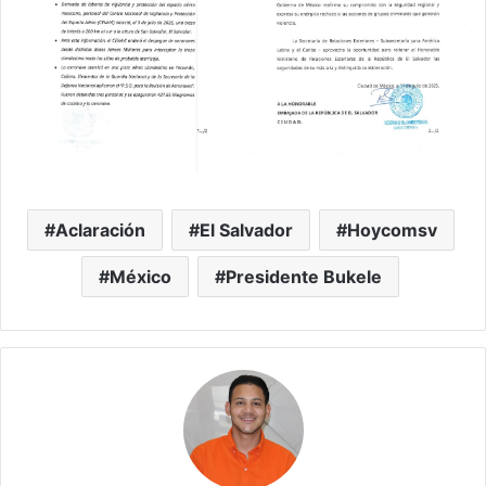
Aclaración
El Salvador
Hoycomsv
México
Presidente Bukele