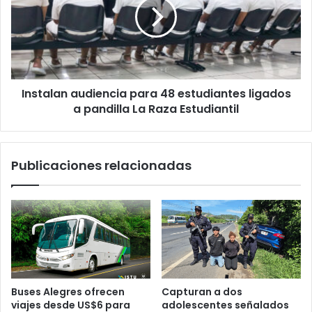
48
estudiantes
ligados
a
pandilla
La
Instalan audiencia para 48 estudiantes ligados
Raza
Estudiantil
a pandilla La Raza Estudiantil
Publicaciones relacionadas
Buses Alegres ofrecen
Capturan a dos
viajes desde US$6 para
adolescentes señalados