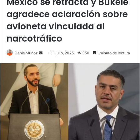
México se retracta y Bukele
agradece aclaración sobre
avioneta vinculada al
narcotráfico
Send
Denis Muñoz
11 julio, 2025
350
1 minuto de lectura
an
email