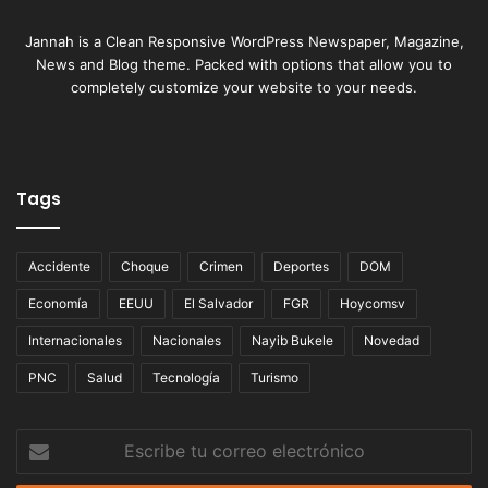
Jannah is a Clean Responsive WordPress Newspaper, Magazine,
News and Blog theme. Packed with options that allow you to
completely customize your website to your needs.
Tags
Accidente
Choque
Crimen
Deportes
DOM
Economía
EEUU
El Salvador
FGR
Hoycomsv
Internacionales
Nacionales
Nayib Bukele
Novedad
PNC
Salud
Tecnología
Turismo
Escribe
tu
correo