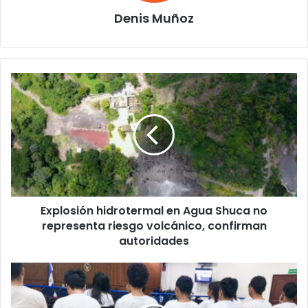
Denis Muñoz
Explosión
hidrotermal
en
Agua
Shuca
no
representa
riesgo
volcánico,
Explosión hidrotermal en Agua Shuca no
confirman
autoridades
representa riesgo volcánico, confirman
autoridades
Instalan
audiencia
para