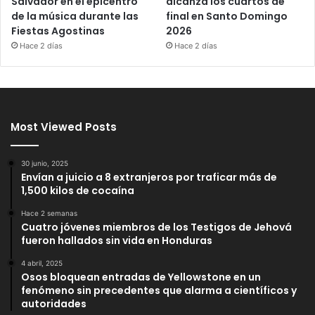
Salvador en el epicentro
alcanza los cuartos de
de la música durante las
final en Santo Domingo
Fiestas Agostinas
2026
Hace 2 días
Hace 2 días
Most Viewed Posts
30 junio, 2025
Envían a juicio a 8 extranjeros por traficar más de
1,500 kilos de cocaína
Hace 2 semanas
Cuatro jóvenes miembros de los Testigos de Jehová
fueron hallados sin vida en Honduras
4 abril, 2025
Osos bloquean entradas de Yellowstone en un
fenómeno sin precedentes que alarma a científicos y
autoridades