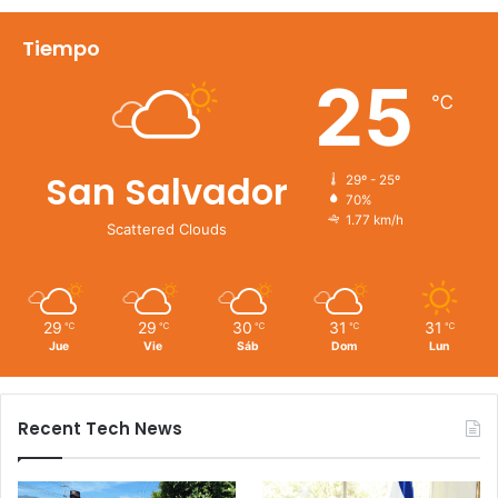
Tiempo
25
℃
San Salvador
29º - 25º
70%
1.77 km/h
Scattered Clouds
29
29
30
31
31
℃
℃
℃
℃
℃
Jue
Vie
Sáb
Dom
Lun
Recent Tech News