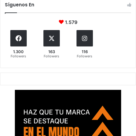
Síguenos En
1.579
1.300
163
116
Followers
Followers
Followers