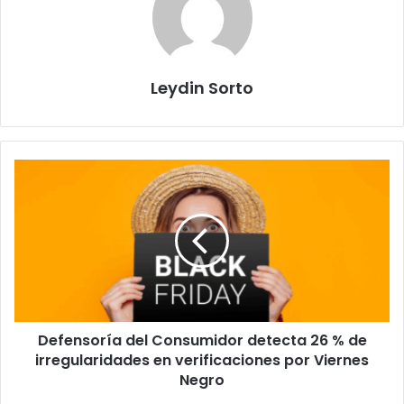
Leydin Sorto
Defensoría
del
Consumidor
detecta
26
%
de
irregularidades
en
Defensoría del Consumidor detecta 26 % de
verificaciones
por
irregularidades en verificaciones por Viernes
Viernes
Negro
Negro