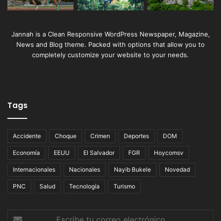
Jannah is a Clean Responsive WordPress Newspaper, Magazine,
News and Blog theme. Packed with options that allow you to
completely customize your website to your needs.
Tags
Accidente
Choque
Crimen
Deportes
DOM
Economía
EEUU
El Salvador
FGR
Hoycomsv
Internacionales
Nacionales
Nayib Bukele
Novedad
PNC
Salud
Tecnología
Turismo
Escribe