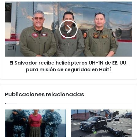
El
Salvador
recibe
helicópteros
UH-
1N
de
EE.
UU.
El Salvador recibe helicópteros UH-1N de EE. UU.
para
misión
para misión de seguridad en Haití
de
seguridad
en
Publicaciones relacionadas
Haití