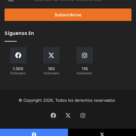
tu
correo
electrónico
Síguenos En
1.300
163
116
Followers
Followers
Followers
© Copyright 2026, Todos los derechos reservados
Facebook
X
Instagram