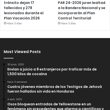
PAR 24-2026 juran lealtad
tránsito dejan 17
a la Bandera Nacional y se
fallecidos y 278
incorporarán al Plan
lesionados durante el
Control Territorial
Plan Vacación 2026
Hace 3 días
Hace 3 días
Most Viewed Posts
30 junio, 2025
Envían a juicio a 8 extranjeros por traficar más de
1,500 kilos de cocaína
Hace 3 semanas
Cuatro jóvenes miembros de los Testigos de Jehová
fueron hallados sin vida en Honduras
4 abril, 2025
Osos bloquean entradas de Yellowstone en un
fenómeno sin precedentes que alarma a científicos y