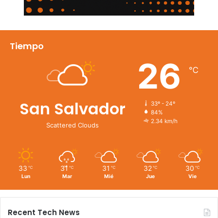
Tiempo
26
℃
San Salvador
33º - 24º
84%
2.34 km/h
Scattered Clouds
33
31
31
32
30
℃
℃
℃
℃
℃
Lun
Mar
Mié
Jue
Vie
Recent Tech News