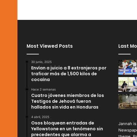
Most Viewed Posts
Last Mo
30 junio, 2025
Envían a juicio a 8 extranjeros por
traficar más de 1,500 kilos de
cocaína
Hace 2 semanas
Cuatro jóvenes miembros de los
Testigos de Jehová fueron
hallados sin vida en Honduras
4 abril, 2025
Osos bloquean entradas de
Jannah is
Yellowstone en un fenómeno sin
Newspape
precedentes que alarma a
theme. Pa