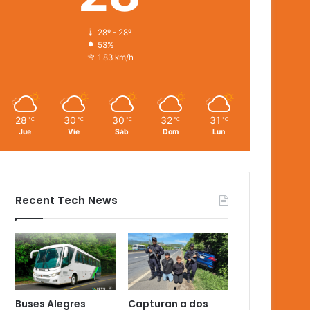
28º - 28º
53%
1.83 km/h
28
30
30
32
31
℃
℃
℃
℃
℃
Jue
Vie
Sáb
Dom
Lun
Recent Tech News
Buses Alegres
Capturan a dos