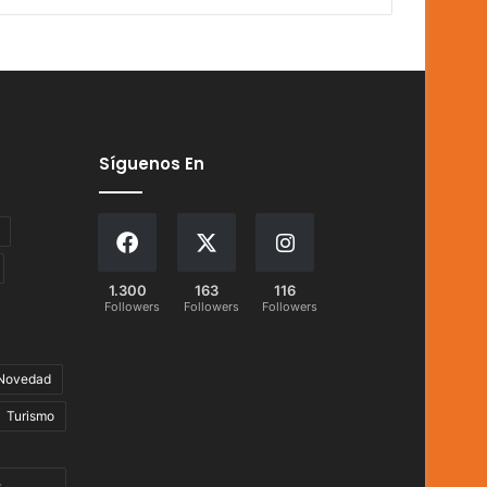
Síguenos En
1.300
163
116
Followers
Followers
Followers
Novedad
Turismo