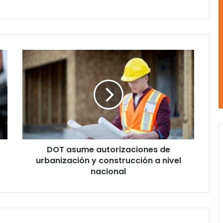
DOT
asume
autorizaciones
de
urbanización
y
construcción
a
nivel
DOT asume autorizaciones de
nacional
urbanización y construcción a nivel
nacional