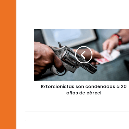
Extorsionistas
son
condenados
a
20
años
de
cárcel
Extorsionistas son condenados a 20
años de cárcel