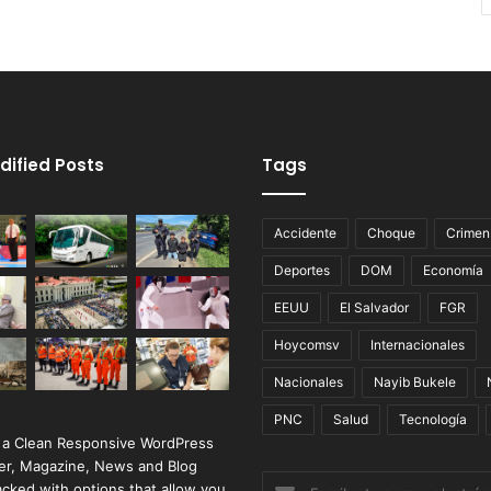
dified Posts
Tags
Accidente
Choque
Crimen
Deportes
DOM
Economía
EEUU
El Salvador
FGR
Hoycomsv
Internacionales
Nacionales
Nayib Bukele
PNC
Salud
Tecnología
 a Clean Responsive WordPress
r, Magazine, News and Blog
Escribe
cked with options that allow you