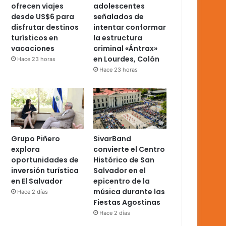
ofrecen viajes
adolescentes
desde US$6 para
señalados de
disfrutar destinos
intentar conformar
turísticos en
la estructura
vacaciones
criminal «Ántrax»
en Lourdes, Colón
Hace 23 horas
Hace 23 horas
Grupo Piñero
SivarBand
explora
convierte el Centro
oportunidades de
Histórico de San
inversión turística
Salvador en el
en El Salvador
epicentro de la
música durante las
Hace 2 días
Fiestas Agostinas
Hace 2 días