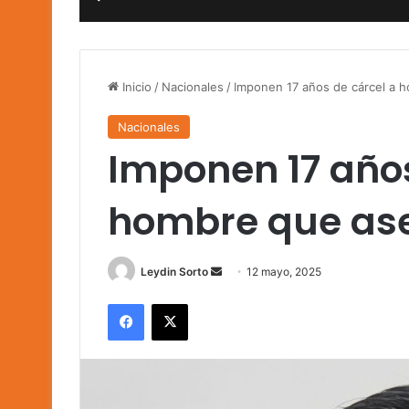
Inicio
/
Nacionales
/
Imponen 17 años de cárcel a h
Nacionales
Imponen 17 años
hombre que ase
Send
Leydin Sorto
12 mayo, 2025
an
Facebook
X
email