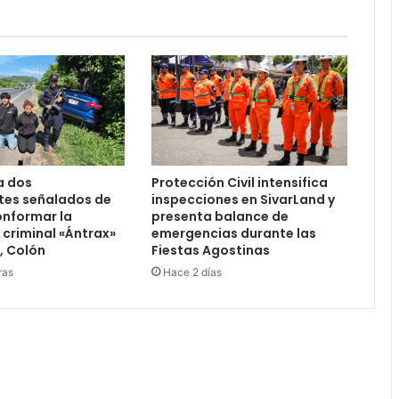
a dos
Protección Civil intensifica
tes señalados de
inspecciones en SivarLand y
onformar la
presenta balance de
 criminal «Ántrax»
emergencias durante las
, Colón
Fiestas Agostinas
ras
Hace 2 días