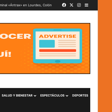
Facebook
X
Instagram
Barra lateral
iminal «Ántrax» en Lourdes, Colón
SALUD Y BIENESTAR
ESPECTÁCULOS
DEPORTES