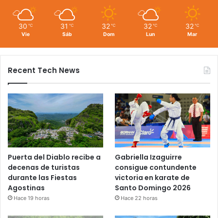
30
31
32
32
32
℃
℃
℃
℃
℃
Vie
Sáb
Dom
Lun
Mar
Recent Tech News
Puerta del Diablo recibe a
Gabriella Izaguirre
decenas de turistas
consigue contundente
durante las Fiestas
victoria en karate de
Agostinas
Santo Domingo 2026
Hace 19 horas
Hace 22 horas