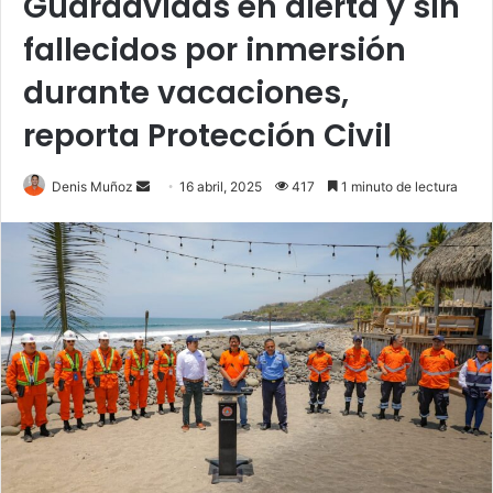
Guardavidas en alerta y sin
fallecidos por inmersión
durante vacaciones,
reporta Protección Civil
Send
Denis Muñoz
16 abril, 2025
417
1 minuto de lectura
an
email