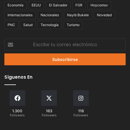
Economía
EEUU
El Salvador
FGR
Hoycomsv
Internacionales
Nacionales
Nayib Bukele
Novedad
PNC
Salud
Tecnología
Turismo
Escribe
tu
correo
electrónico
Síguenos En
1.300
163
116
Followers
Followers
Followers