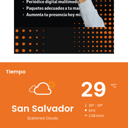
Tiempo
29
℃
San Salvador
30º - 29º
64%
2.68 km/h
Scattered Clouds