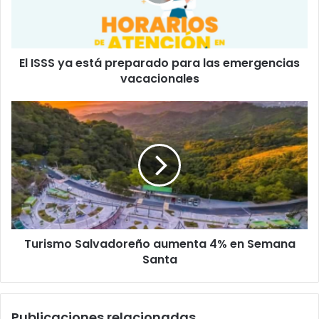
para
las
emergencias
vacacionales
El ISSS ya está preparado para las emergencias
vacacionales
Turismo
Salvadoreño
aumenta
4%
en
Semana
Santa
Turismo Salvadoreño aumenta 4% en Semana
Santa
Publicaciones relacionadas