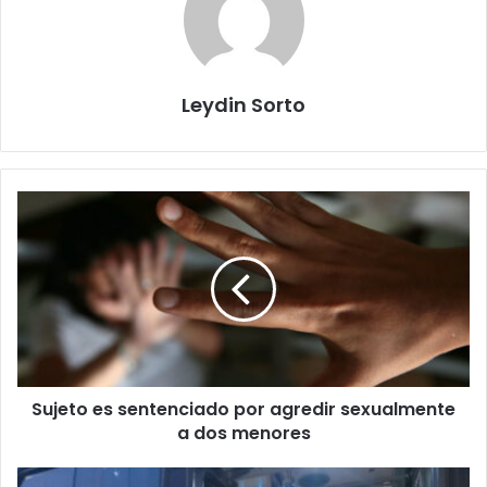
Leydin Sorto
Sujeto
es
sentenciado
por
agredir
sexualmente
a
dos
menores
Sujeto es sentenciado por agredir sexualmente
a dos menores
Transportistas