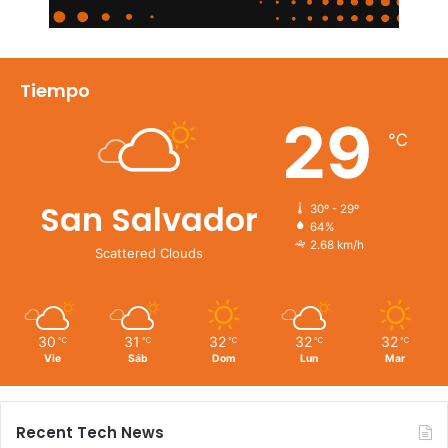
Tiempo
29
℃
San Salvador
30º - 29º
64%
2.68 km/h
Scattered Clouds
30
31
32
32
32
℃
℃
℃
℃
℃
Vie
Sáb
Dom
Lun
Mar
Recent Tech News