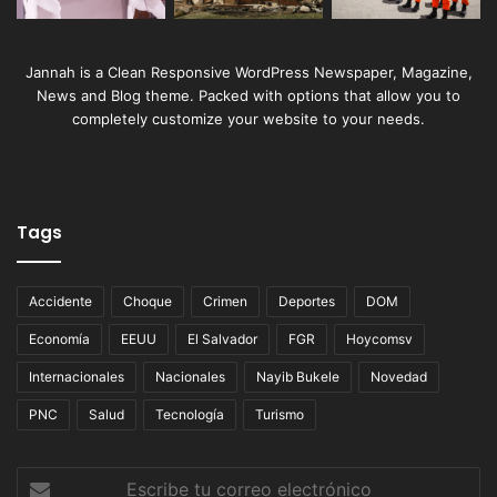
Jannah is a Clean Responsive WordPress Newspaper, Magazine,
News and Blog theme. Packed with options that allow you to
completely customize your website to your needs.
Tags
Accidente
Choque
Crimen
Deportes
DOM
Economía
EEUU
El Salvador
FGR
Hoycomsv
Internacionales
Nacionales
Nayib Bukele
Novedad
PNC
Salud
Tecnología
Turismo
Escribe