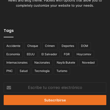
News and Blog theme. Packed with options that allow you to
completely customize your website to your needs.
Tags
Accidente
Choque
Crimen
Deportes
DOM
Economía
EEUU
El Salvador
FGR
Hoycomsv
Internacionales
Nacionales
Nayib Bukele
Novedad
PNC
Salud
Tecnología
Turismo
Escribe
tu
correo
electrónico