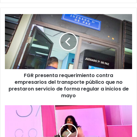
FGR
presenta
requerimiento
contra
empresarios
del
transporte
público
que
FGR presenta requerimiento contra
no
prestaron
empresarios del transporte público que no
servicio
prestaron servicio de forma regular a inicios de
de
mayo
forma
regular
SISTEMA
a
FEDECRÉDITO
inicios
realizó
de
con
mayo
gran