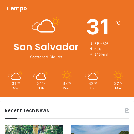
Tiempo
31
℃
San Salvador
31º - 30º
63%
3.13 km/h
Scattered Clouds
31
31
32
32
32
℃
℃
℃
℃
℃
Vie
Sáb
Dom
Lun
Mar
Recent Tech News