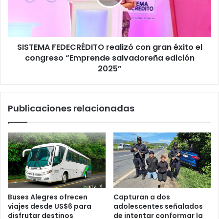
éxito
el
congreso
“Emprende
SISTEMA FEDECRÉDITO realizó con gran éxito el
salvadoreña
edición
congreso “Emprende salvadoreña edición
2025”
2025”
Publicaciones relacionadas
Buses Alegres ofrecen
Capturan a dos
viajes desde US$6 para
adolescentes señalados
disfrutar destinos
de intentar conformar la