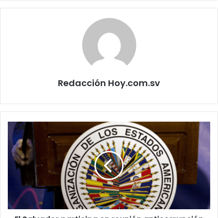
Redacción Hoy.com.sv
El
Salvador
participa
en
reunión
anticorrupción