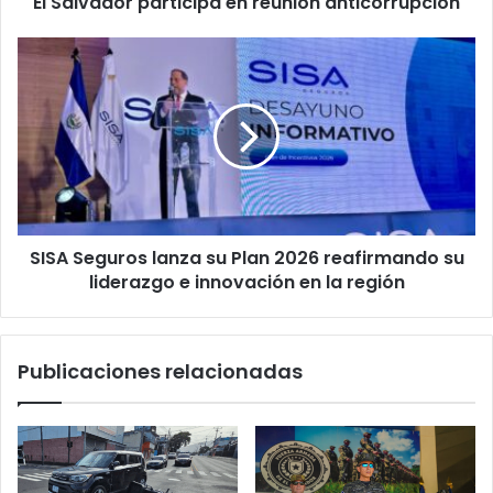
El Salvador participa en reunión anticorrupción
SISA
Seguros
lanza
su
Plan
2026
reafirmando
su
liderazgo
SISA Seguros lanza su Plan 2026 reafirmando su
e
innovación
liderazgo e innovación en la región
en
la
región
Publicaciones relacionadas