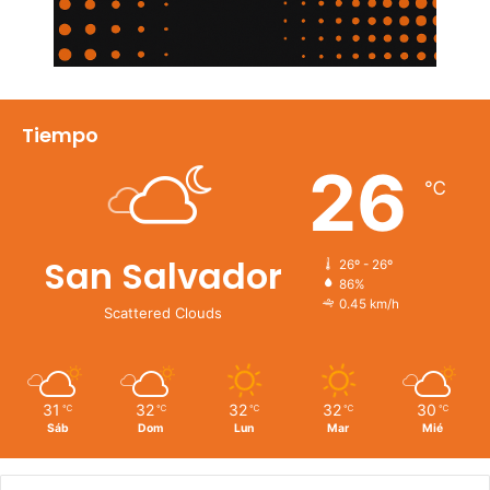
Tiempo
26
℃
San Salvador
26º - 26º
86%
0.45 km/h
Scattered Clouds
31
32
32
32
30
℃
℃
℃
℃
℃
Sáb
Dom
Lun
Mar
Mié