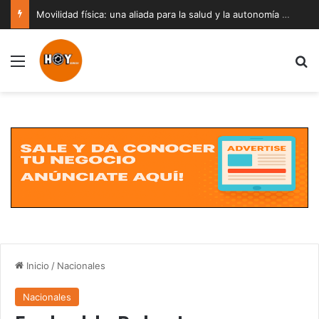
Movilidad física: una aliada para la salud y la autonomía a cualquier edad
Menú
B
Inicio
/
Nacionales
Nacionales