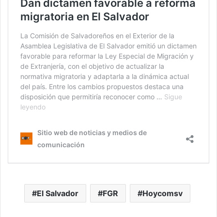
El Salvador
FGR
Hoycomsv