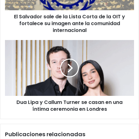
de
la
El Salvador sale de la Lista Corta de la OIT y
OIT
y
fortalece su imagen ante la comunidad
fortalece
internacional
su
imagen
Dua
ante
Lipa
la
y
comunidad
Callum
internacional
Turner
se
casan
en
una
Dua Lipa y Callum Turner se casan en una
íntima
ceremonia
íntima ceremonia en Londres
en
Londres
Publicaciones relacionadas