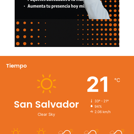
Tiempo
21
℃
San Salvador
33º - 21º
94%
2.06 km/h
Clear Sky