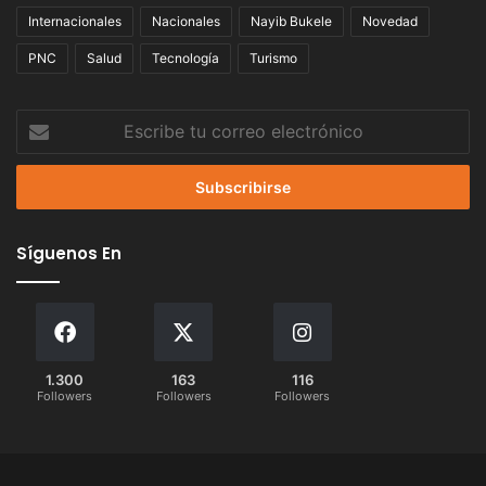
Internacionales
Nacionales
Nayib Bukele
Novedad
PNC
Salud
Tecnología
Turismo
Escribe
tu
correo
electrónico
Síguenos En
1.300
163
116
Followers
Followers
Followers