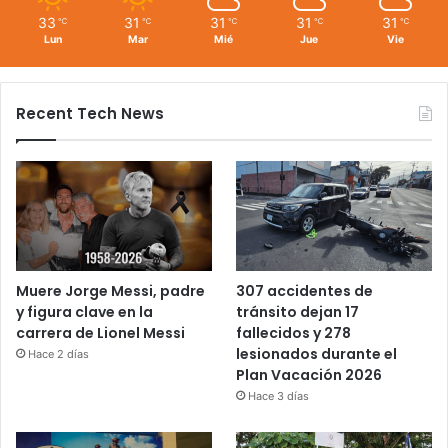
33
31
31
31
31
℃
℃
℃
℃
℃
Lun
Mar
Mié
Jue
Vie
Recent Tech News
Muere Jorge Messi, padre
307 accidentes de
y figura clave en la
tránsito dejan 17
carrera de Lionel Messi
fallecidos y 278
lesionados durante el
Hace 2 días
Plan Vacación 2026
Hace 3 días