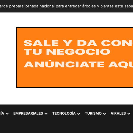
rde prepara jornada nacional para entregar árboles y plantas este sáb
ÍA
EMPRESARIALES
TECNOLOGÍA
TURISMO
VIRALES