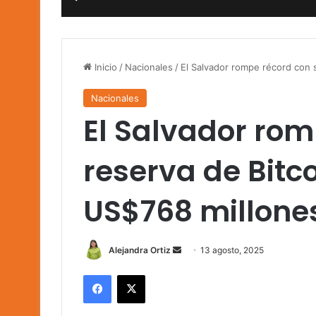
Inicio
/
Nacionales
/
El Salvador rompe récord con 
Nacionales
El Salvador rom
reserva de Bitc
US$768 millone
Send
Alejandra Ortiz
13 agosto, 2025
an
Facebook
X
email