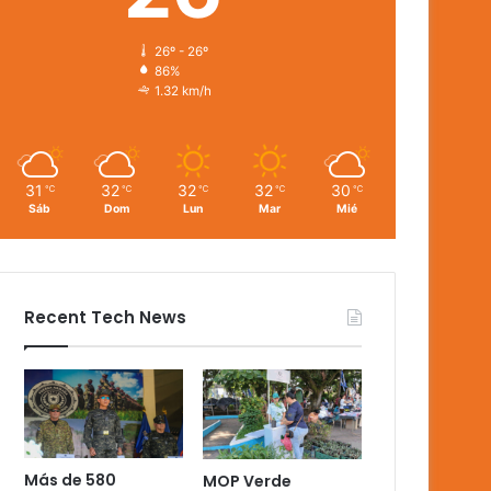
26º - 26º
86%
1.32 km/h
31
32
32
32
30
℃
℃
℃
℃
℃
Sáb
Dom
Lun
Mar
Mié
Recent Tech News
Más de 580
MOP Verde