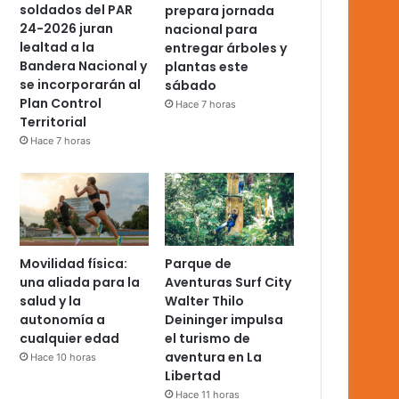
soldados del PAR
prepara jornada
24-2026 juran
nacional para
lealtad a la
entregar árboles y
Bandera Nacional y
plantas este
se incorporarán al
sábado
Plan Control
Hace 7 horas
Territorial
Hace 7 horas
Movilidad física:
Parque de
una aliada para la
Aventuras Surf City
salud y la
Walter Thilo
autonomía a
Deininger impulsa
cualquier edad
el turismo de
aventura en La
Hace 10 horas
Libertad
Hace 11 horas