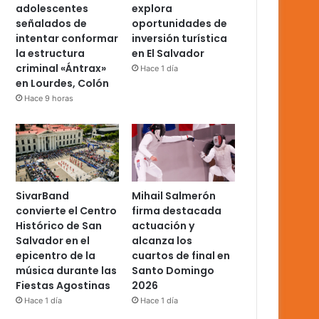
adolescentes
explora
señalados de
oportunidades de
intentar conformar
inversión turística
la estructura
en El Salvador
criminal «Ántrax»
Hace 1 día
en Lourdes, Colón
Hace 9 horas
SivarBand
Mihail Salmerón
convierte el Centro
firma destacada
Histórico de San
actuación y
Salvador en el
alcanza los
epicentro de la
cuartos de final en
música durante las
Santo Domingo
Fiestas Agostinas
2026
Hace 1 día
Hace 1 día