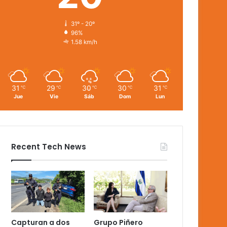
31º - 20º
96%
1.58 km/h
31
29
30
30
31
℃
℃
℃
℃
℃
Jue
Vie
Sáb
Dom
Lun
Recent Tech News
Capturan a dos
Grupo Piñero