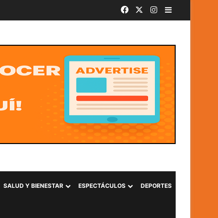
Facebook
X
Instagram
Barra lateral
SivarBand convierte el Centro Histórico de San Salvador en el epicentro de la música durante las Fiestas Agostinas
SALUD Y BIENESTAR
ESPECTÁCULOS
DEPORTES