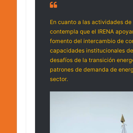
En cuanto a las actividades de 
contempla que el IRENA apoyar
fomento del intercambio de con
capacidades institucionales de
desafíos de la transición energé
patrones de demanda de energí
sector.