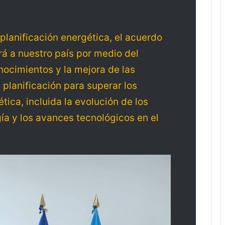
planificación energética, el acuerdo
á a nuestro país por medio del
ocimientos y la mejora de las
 planificación para superar los
tica, incluida la evolución de los
a y los avances tecnológicos en el