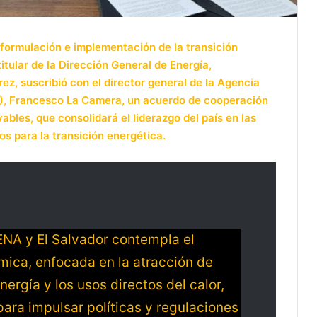
 formulación e implementación de la transición
titular de la Dirección General de Energía,
z, suscribió con el director general de la Agencia
A), Francesco La Camera, un acuerdo de cooperación
bles, que consolidará el liderazgo del país en las
s para la transición energética.
RENA y El Salvador contempla el
rmica, enfocada en la atracción de
nergía y los usos directos del calor,
para impulsar políticas y regulaciones