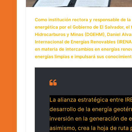
Como institución rectora y responsable de la
energética por el Gobierno de El Salvador, el 
Hidrocarburos y Minas (DGEHM), Daniel Alvare
Internacional de Energías Renovables (IREN
en materia de intercambios en energías renova
energías limpias e impulsará sus conocimiento
La alianza estratégica entre I
desarrollo de la energía geoté
inversión en la generación de e
asimismo, crea la hoja de ruta 