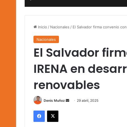
Inicio
/
Nacionales
/
El Salvador firma convenio co
Nacionales
El Salvador fir
IRENA en desarr
renovables
Send
Denis Muñoz
29 abril, 2025
an
Facebook
X
email