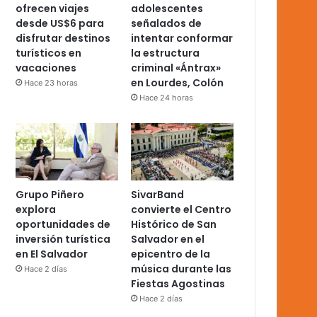
ofrecen viajes
adolescentes
desde US$6 para
señalados de
disfrutar destinos
intentar conformar
turísticos en
la estructura
vacaciones
criminal «Ántrax»
en Lourdes, Colón
Hace 23 horas
Hace 24 horas
Grupo Piñero
SivarBand
explora
convierte el Centro
oportunidades de
Histórico de San
inversión turística
Salvador en el
en El Salvador
epicentro de la
música durante las
Hace 2 días
Fiestas Agostinas
Hace 2 días