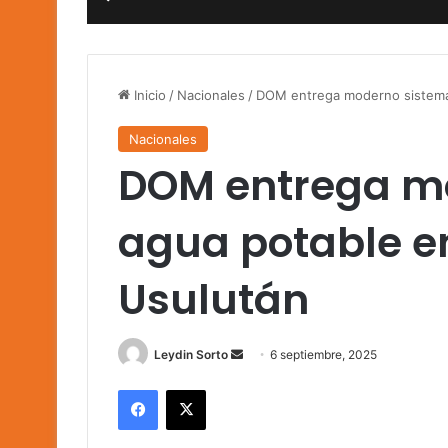
Inicio
/
Nacionales
/
DOM entrega moderno sistema 
Nacionales
DOM entrega m
agua potable en
Usulután
Send
Leydin Sorto
6 septiembre, 2025
an
Facebook
X
email