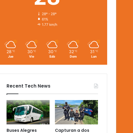
28º - 28º
61%
1.77 km/h
28
30
30
32
31
℃
℃
℃
℃
℃
Jue
Vie
Sáb
Dom
Lun
Recent Tech News
Buses Alegres
Capturan a dos