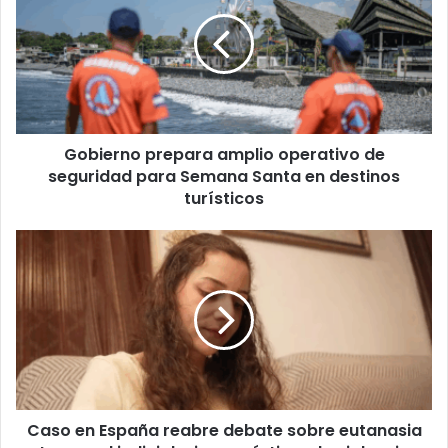
amplio
operativo
de
seguridad
para
Semana
Santa
Gobierno prepara amplio operativo de
en
destinos
seguridad para Semana Santa en destinos
turísticos
turísticos
Caso
en
España
reabre
debate
sobre
eutanasia
tras
aval
Caso en España reabre debate sobre eutanasia
judicial