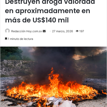
Destruyen droga valorada
en aproximadamente en
más de US$140 mil
Send
Redacción Hoy.com.sv
27 marzo, 2026
197
an
1 minuto de lectura
email