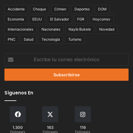
Accidente
Choque
Crimen
Deportes
DOM
Economía
EEUU
El Salvador
FGR
Hoycomsv
Internacionales
Nacionales
Nayib Bukele
Novedad
PNC
Salud
Tecnología
Turismo
Escribe
tu
correo
electrónico
Síguenos En
1.300
163
116
Followers
Followers
Followers