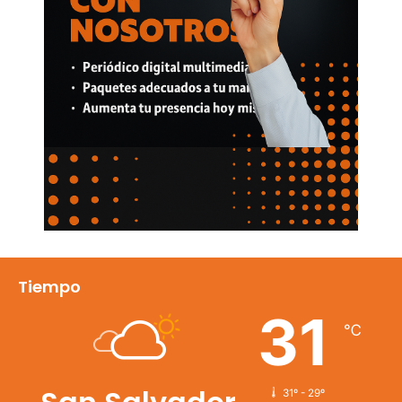
Tiempo
31
℃
31º - 29º