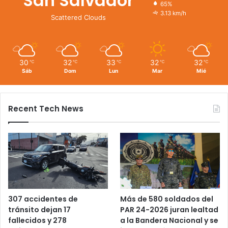
San Salvador
65%
3.13 km/h
Scattered Clouds
30
32
33
32
32
℃
℃
℃
℃
℃
Sáb
Dom
Lun
Mar
Mié
Recent Tech News
Más de 580 soldados del
307 accidentes de
PAR 24-2026 juran lealtad
tránsito dejan 17
a la Bandera Nacional y se
fallecidos y 278