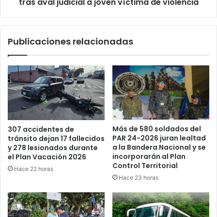
a
tras aval judicial a joven víctima de violencia
joven
víctima
de
Publicaciones relacionadas
violencia
Más de 580 soldados del
307 accidentes de
PAR 24-2026 juran lealtad
tránsito dejan 17 fallecidos
a la Bandera Nacional y se
y 278 lesionados durante
incorporarán al Plan
el Plan Vacación 2026
Control Territorial
Hace 22 horas
Hace 23 horas