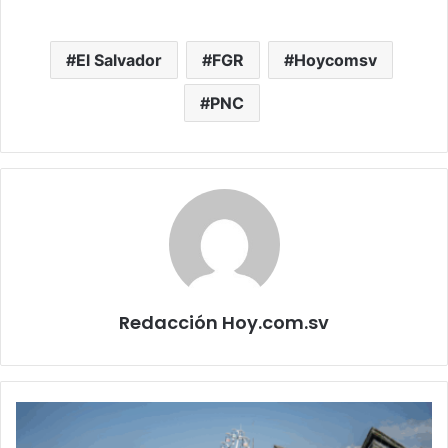
El Salvador
FGR
Hoycomsv
PNC
Redacción Hoy.com.sv
Gobierno
prepara