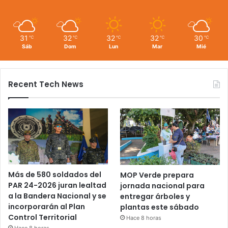
31
32
32
32
30
℃
℃
℃
℃
℃
Sáb
Dom
Lun
Mar
Mié
Recent Tech News
Más de 580 soldados del
MOP Verde prepara
PAR 24-2026 juran lealtad
jornada nacional para
a la Bandera Nacional y se
entregar árboles y
incorporarán al Plan
plantas este sábado
Control Territorial
Hace 8 horas