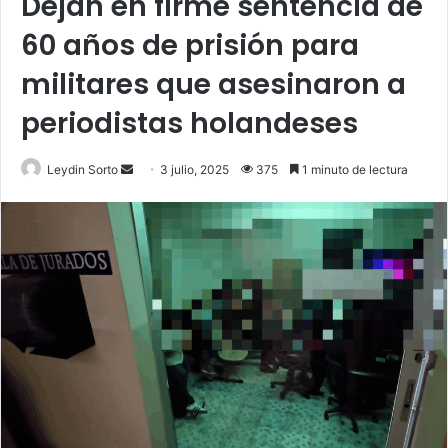
Dejan en firme sentencia de
60 años de prisión para
militares que asesinaron a
periodistas holandeses
Send
Leydin Sorto
3 julio, 2025
375
1 minuto de lectura
an
email