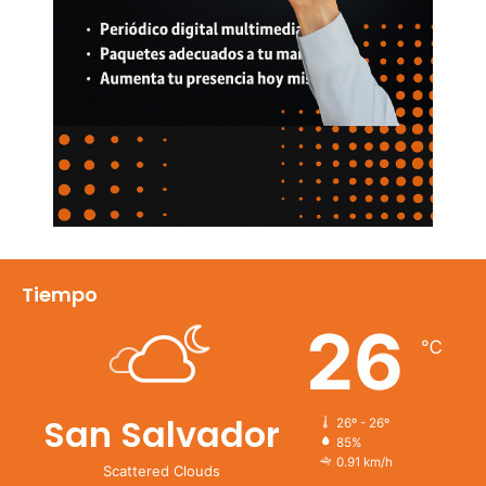
Tiempo
26
℃
San Salvador
26º - 26º
85%
0.91 km/h
Scattered Clouds