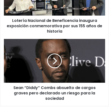
conmemorativa
por
sus
Lotería Nacional de Beneficencia inaugura
155
años
exposición conmemorativa por sus 155 años de
de
historia
historia
Sean
“Diddy”
Combs
absuelto
de
cargos
graves
pero
declarado
Sean “Diddy” Combs absuelto de cargos
un
riesgo
graves pero declarado un riesgo para la
para
sociedad
la
sociedad