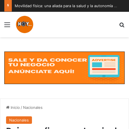
Movilidad física: una aliada para la salud y la autonomía a cualquier edad
Menú
B
Inicio
/
Nacionales
Nacionales