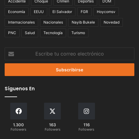
Accidente
Choque
Crimen
Deportes
DOM
Economía
EEUU
El Salvador
FGR
Hoycomsv
Internacionales
Nacionales
Nayib Bukele
Novedad
PNC
Salud
Tecnología
Turismo
Escribe
tu
correo
electrónico
Síguenos En
1.300
163
116
Followers
Followers
Followers