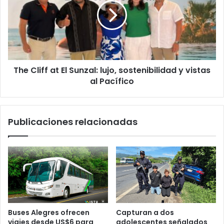
El
Sunzal:
lujo,
sostenibilidad
y
vistas
The Cliff at El Sunzal: lujo, sostenibilidad y vistas
al
Pacífico
al Pacífico
Publicaciones relacionadas
Buses Alegres ofrecen
Capturan a dos
viajes desde US$6 para
adolescentes señalados