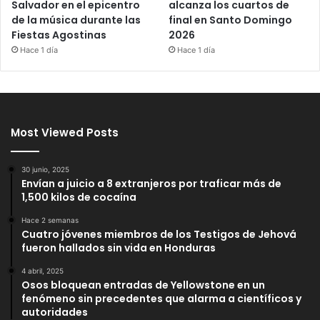
Salvador en el epicentro
alcanza los cuartos de
de la música durante las
final en Santo Domingo
Fiestas Agostinas
2026
Hace 1 día
Hace 1 día
Most Viewed Posts
30 junio, 2025
Envían a juicio a 8 extranjeros por traficar más de
1,500 kilos de cocaína
Hace 2 semanas
Cuatro jóvenes miembros de los Testigos de Jehová
fueron hallados sin vida en Honduras
4 abril, 2025
Osos bloquean entradas de Yellowstone en un
fenómeno sin precedentes que alarma a científicos y
autoridades