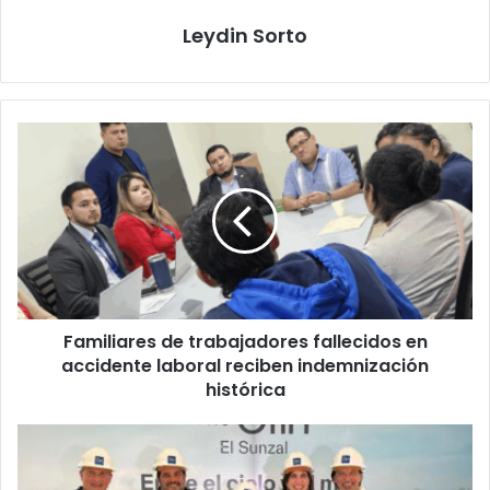
Leydin Sorto
Familiares
de
trabajadores
fallecidos
en
accidente
laboral
reciben
indemnización
Familiares de trabajadores fallecidos en
histórica
accidente laboral reciben indemnización
histórica
The
Cliff
at