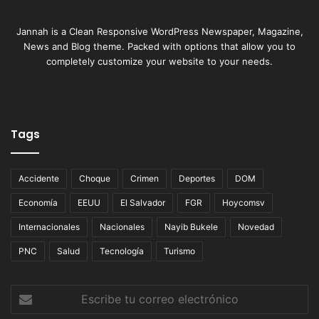
Jannah is a Clean Responsive WordPress Newspaper, Magazine,
News and Blog theme. Packed with options that allow you to
completely customize your website to your needs.
Tags
Accidente
Choque
Crimen
Deportes
DOM
Economía
EEUU
El Salvador
FGR
Hoycomsv
Internacionales
Nacionales
Nayib Bukele
Novedad
PNC
Salud
Tecnología
Turismo
Escribe
tu