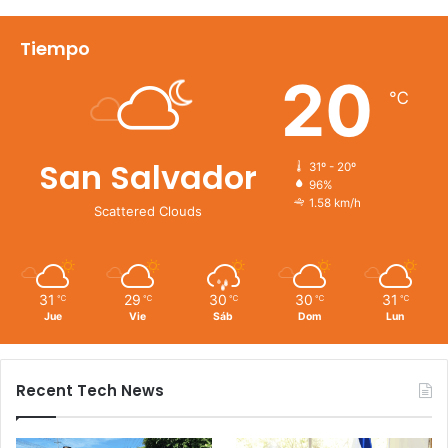
Tiempo
20
℃
San Salvador
31º - 20º
96%
1.58 km/h
Scattered Clouds
31
29
30
30
31
℃
℃
℃
℃
℃
Jue
Vie
Sáb
Dom
Lun
Recent Tech News