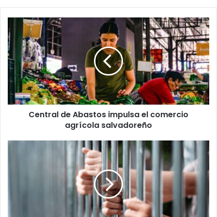
Central
de
Abastos
impulsa
el
comercio
agrícola
salvadoreño
Central de Abastos impulsa el comercio
agrícola salvadoreño
Pandillero
de
la
MS-
13
condenado
a
68