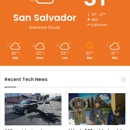
San Salvador
31º - 27º
66%
0.89 km/h
Scattered Clouds
30
32
33
32
31
℃
℃
℃
℃
℃
Sáb
Dom
Lun
Mar
Mié
Recent Tech News