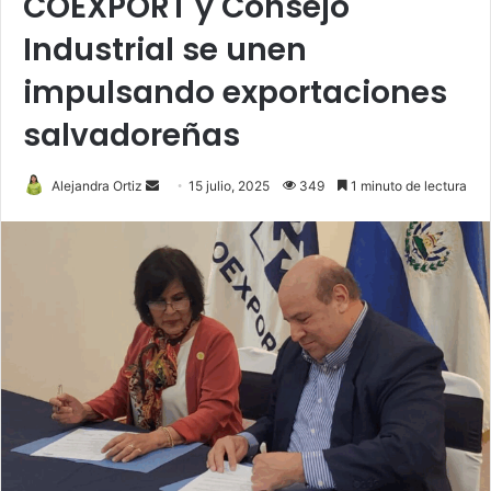
COEXPORT y Consejo
Industrial se unen
impulsando exportaciones
salvadoreñas
Send
Alejandra Ortiz
15 julio, 2025
349
1 minuto de lectura
an
email