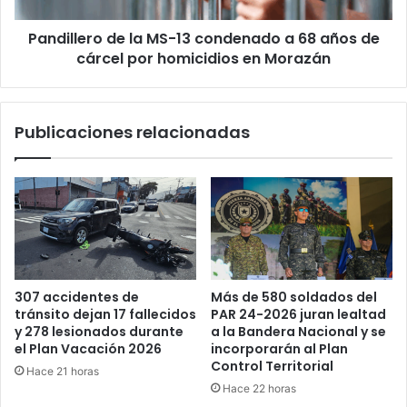
años
Pandillero de la MS-13 condenado a 68 años de
de
cárcel
cárcel por homicidios en Morazán
por
homicidios
en
Publicaciones relacionadas
Morazán
Más de 580 soldados del
307 accidentes de
PAR 24-2026 juran lealtad
tránsito dejan 17 fallecidos
a la Bandera Nacional y se
y 278 lesionados durante
incorporarán al Plan
el Plan Vacación 2026
Control Territorial
Hace 21 horas
Hace 22 horas