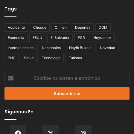
Tags
Accidente
Choque
Crimen
Deportes
DOM
Economía
EEUU
El Salvador
FGR
Hoycomsv
Internacionales
Nacionales
Nayib Bukele
Novedad
PNC
Salud
Tecnología
Turismo
Escribe
tu
correo
electrónico
Síguenos En