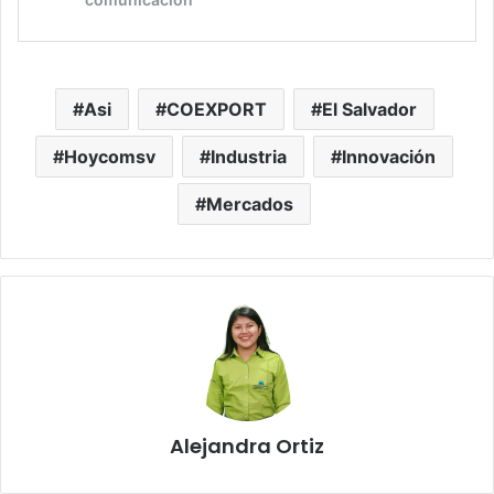
Asi
COEXPORT
El Salvador
Hoycomsv
Industria
Innovación
Mercados
Alejandra Ortiz