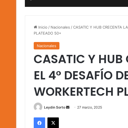
Inicio
/
Nacionales
/
CASATIC Y HUB CRECENTA L
PLATEADO 50+
Nacionales
CASATIC Y HUB
EL 4° DESAFÍO 
WORKERTECH P
Send
Leydin Sorto
27 marzo, 2025
an
Facebook
X
email