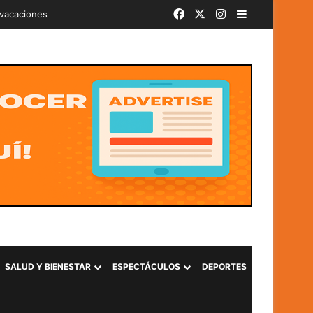
Facebook
X
Instagram
Barra lateral
iminal «Ántrax» en Lourdes, Colón
SALUD Y BIENESTAR
ESPECTÁCULOS
DEPORTES