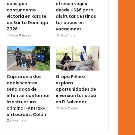
consigue
ofrecen viajes
contundente
desde US$6 para
victoria en karate
disfrutar destinos
de Santo Domingo
turísticos en
2026
vacaciones
Hace 9 horas
Hace 1 día
Capturan a dos
Grupo Piñero
adolescentes
explora
señalados de
oportunidades de
intentar conformar
inversión turística
la estructura
en El Salvador
criminal «Ántrax»
Hace 2 días
en Lourdes, Colón
Hace 1 día