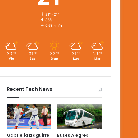
21º - 21º
85%
0.68 km/h
30
31
32
31
29
℃
℃
℃
℃
℃
Vie
Sáb
Dom
Lun
Mar
Recent Tech News
Gabriella Izaguirre
Buses Alegres