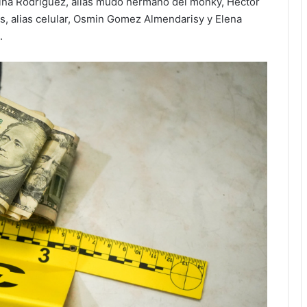
lina Rodríguez, alias mudo hermano del monky, Hector
los, alias celular, Osmin Gomez Almendarisy y Elena
o.