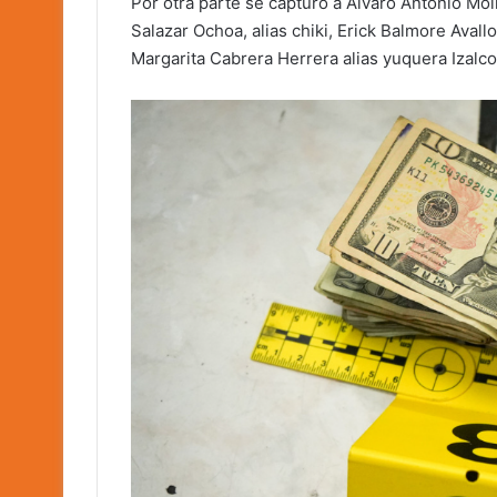
Por otra parte se capturó a Alvaro Antonio Mo
Salazar Ochoa, alias chiki, Erick Balmore Aval
Margarita Cabrera Herrera alias yuquera Izalc