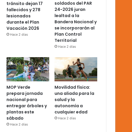
soldados del PAR
tránsito dejan 17
24-2026 juran
fallecidos y 278
lealtad a la
lesionados
Bandera Nacional y
durante el Plan
se incorporarán al
Vacación 2026
Plan Control
Hace 2 días
Territorial
Hace 2 días
MOP Verde
Movilidad física:
prepara jornada
una aliada para la
nacional para
salud y la
entregar árboles y
autonomía a
plantas este
cualquier edad
sábado
Hace 2 días
Hace 2 días