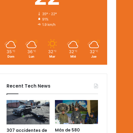
35º - 22º
91%
1.9 km/h
35
36
32
32
32
℃
℃
℃
℃
℃
Dom
Lun
Mar
Mié
Jue
Recent Tech News
Más de 580
307 accidentes de