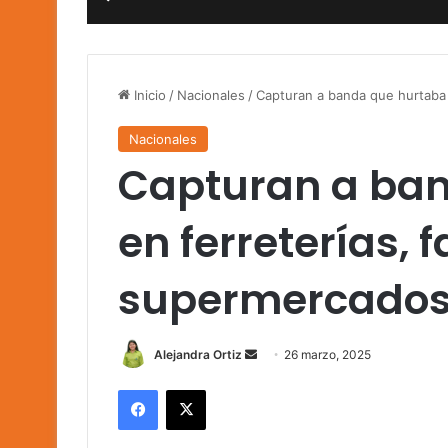
Inicio
/
Nacionales
/
Capturan a banda que hurtaba 
Nacionales
Capturan a ba
en ferreterías, 
supermercado
Send
Alejandra Ortiz
26 marzo, 2025
an
Facebook
X
email