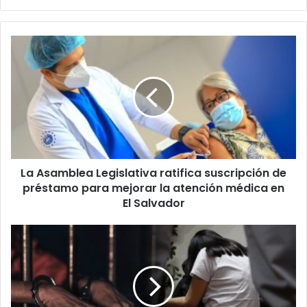
La
Asamblea
Legislativa
ratifica
suscripción
de
préstamo
para
mejorar
La Asamblea Legislativa ratifica suscripción de
la
atención
préstamo para mejorar la atención médica en
médica
El Salvador
en
El
Imponen
Salvador
26
años
de
prisión
a