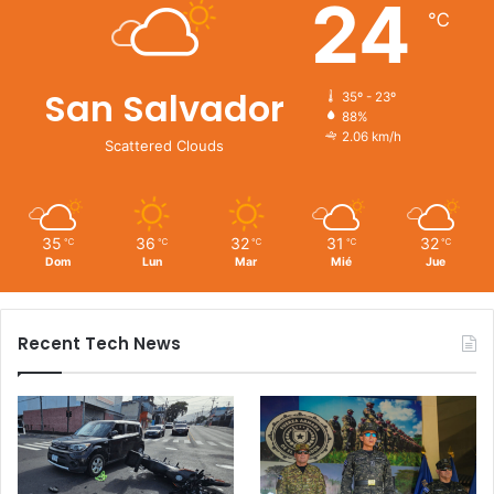
24
℃
San Salvador
35º - 23º
88%
2.06 km/h
Scattered Clouds
35
36
32
31
32
℃
℃
℃
℃
℃
Dom
Lun
Mar
Mié
Jue
Recent Tech News