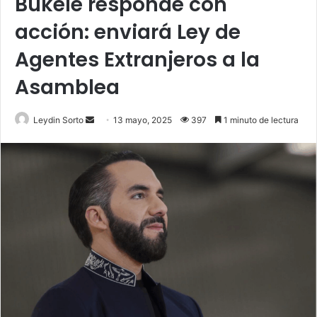
Bukele responde con
acción: enviará Ley de
Agentes Extranjeros a la
Asamblea
Send
Leydin Sorto
13 mayo, 2025
397
1 minuto de lectura
an
email