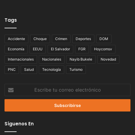
Tags
Accidente
Choque
Crimen
Deportes
DOM
Economía
EEUU
El Salvador
FGR
Hoycomsv
Internacionales
Nacionales
Nayib Bukele
Novedad
PNC
Salud
Tecnología
Turismo
Escribe
tu
correo
electrónico
Síguenos En