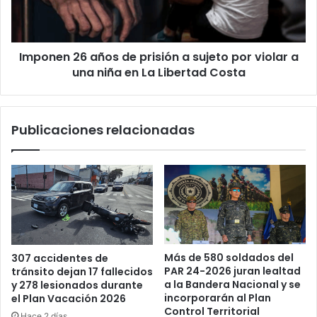
sujeto
por
violar
Imponen 26 años de prisión a sujeto por violar a
a
una
una niña en La Libertad Costa
niña
en
La
Publicaciones relacionadas
Libertad
Costa
Más de 580 soldados del
307 accidentes de
PAR 24-2026 juran lealtad
tránsito dejan 17 fallecidos
a la Bandera Nacional y se
y 278 lesionados durante
incorporarán al Plan
el Plan Vacación 2026
Control Territorial
Hace 2 días