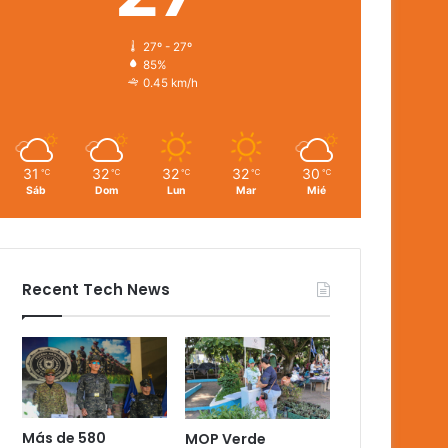
27º - 27º
85%
0.45 km/h
31
32
32
32
30
℃
℃
℃
℃
℃
Sáb
Dom
Lun
Mar
Mié
Recent Tech News
Más de 580
MOP Verde