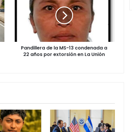
la
MS-
13
condenada
a
22
años
Pandillera de la MS-13 condenada a
por
extorsión
22 años por extorsión en La Unión
en
La
Unión