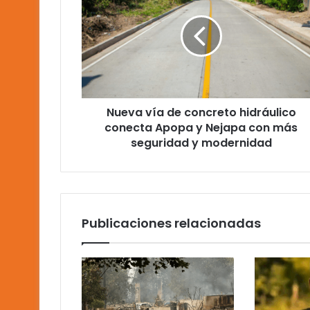
de
concreto
hidráulico
conecta
Apopa
y
Nejapa
Nueva vía de concreto hidráulico
con
más
conecta Apopa y Nejapa con más
seguridad
seguridad y modernidad
y
modernidad
Publicaciones relacionadas