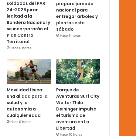
soldados del PAR
prepara jornada
24-2026 juran
nacional para
lealtad a la
entregar árboles y
Bandera Nacional y
plantas este
se incorporarán al
sábado
Plan Control
Hace 6 horas
Territorial
Hace 6 horas
Movilidad física:
Parque de
una aliada para la
Aventuras Surf City
salud y la
Walter Thilo
autonomía a
Deininger impulsa
cualquier edad
el turismo de
aventura en La
Hace 9 horas
Libertad
Hace 10 horas