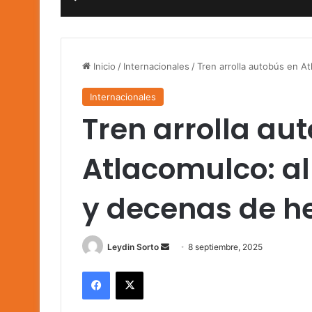
Inicio
/
Internacionales
/
Tren arrolla autobús en A
Internacionales
Tren arrolla au
Atlacomulco: a
y decenas de h
Send
Leydin Sorto
8 septiembre, 2025
an
Facebook
X
email