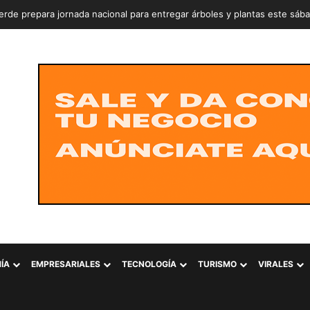
rde prepara jornada nacional para entregar árboles y plantas este sáb
ÍA
EMPRESARIALES
TECNOLOGÍA
TURISMO
VIRALES