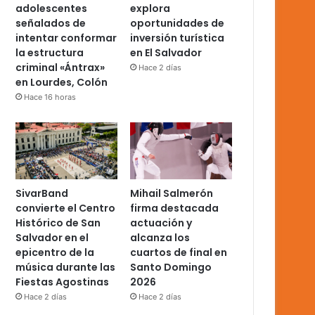
adolescentes
explora
señalados de
oportunidades de
intentar conformar
inversión turística
la estructura
en El Salvador
criminal «Ántrax»
Hace 2 días
en Lourdes, Colón
Hace 16 horas
SivarBand
Mihail Salmerón
convierte el Centro
firma destacada
Histórico de San
actuación y
Salvador en el
alcanza los
epicentro de la
cuartos de final en
música durante las
Santo Domingo
Fiestas Agostinas
2026
Hace 2 días
Hace 2 días