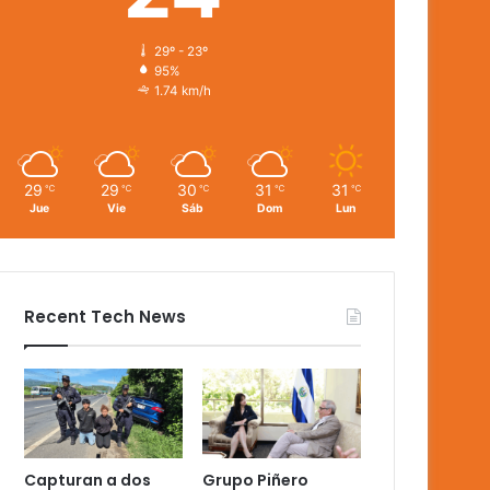
29º - 23º
95%
1.74 km/h
29
29
30
31
31
℃
℃
℃
℃
℃
Jue
Vie
Sáb
Dom
Lun
Recent Tech News
Capturan a dos
Grupo Piñero