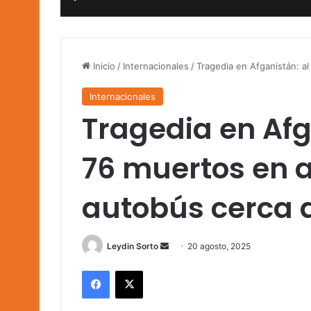
Inicio
/
Internacionales
/
Tragedia en Afganistán: a
Internacionales
Tragedia en Af
76 muertos en 
autobús cerca 
Send
Leydin Sorto
20 agosto, 2025
an
Facebook
X
email