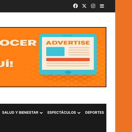
Facebook
X
Instagram
Barra lateral
SivarBand convierte el Centro Histórico de San Salvador en el epicentro de la música durante las Fiestas Agostinas
SALUD Y BIENESTAR
ESPECTÁCULOS
DEPORTES