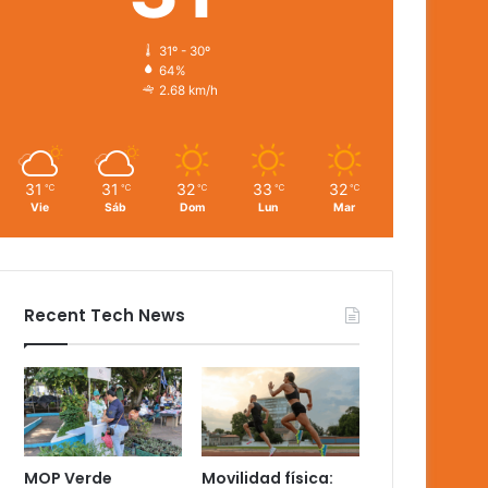
31º - 30º
64%
2.68 km/h
31
31
32
33
32
℃
℃
℃
℃
℃
Vie
Sáb
Dom
Lun
Mar
Recent Tech News
MOP Verde
Movilidad física: