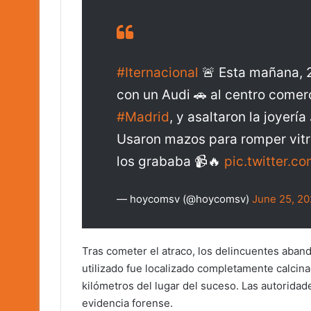
#Iternacional
🚨 Esta mañana, 2
con un Audi 🚗 al centro comer
#Madrid
, y asaltaron la joyerí
Usaron mazos para romper vitr
los grababa 📹🔥
pic.twitter.
— hoycomsv (@hoycomsv)
June 25, 2
Tras cometer el atraco, los delincuentes aban
utilizado fue localizado completamente calci
kilómetros del lugar del suceso. Las autorida
evidencia forense.