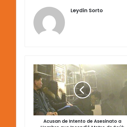
Leydin Sorto
Acusan
de
Intento
de
Asesinato
a
Hombre
que
Incendió
Acusan de Intento de Asesinato a
Metro
de