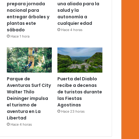
prepara jornada
una aliada para la
nacional para
salud y la
entregar árboles y
autonomía a
plantas este
cualquier edad
sábado
Hace 4 horas
Hace 1 hora
Parque de
Puerta del Diablo
Aventuras Surf City
recibe a decenas
Walter Thilo
de turistas durante
Deininger impulsa
las Fiestas
el turismo de
Agostinas
aventura en La
Hace 23 horas
Libertad
Hace 4 horas