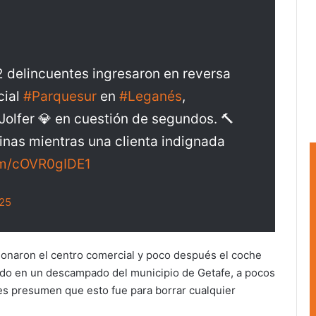
 delincuentes ingresaron en reversa
cial
#Parquesur
en
#Leganés
,
a Jolfer 💎 en cuestión de segundos. 🔨
inas mientras una clienta indignada
com/cOVR0gIDE1
025
donaron el centro comercial y poco después el coche
nado en un descampado del municipio de Getafe, a pocos
des presumen que esto fue para borrar cualquier