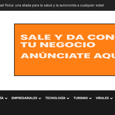
 de Aventuras Surf City Walter Thilo Deininger impulsa el turismo de av
ÍA
EMPRESARIALES
TECNOLOGÍA
TURISMO
VIRALES