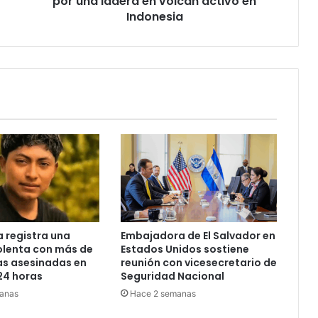
por una ladera en volcán activo en
en
Indonesia
Indonesia
 registra una
Embajadora de El Salvador en
olenta con más de
Estados Unidos sostiene
as asesinadas en
reunión con vicesecretario de
24 horas
Seguridad Nacional
anas
Hace 2 semanas