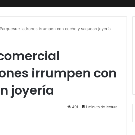
Parquesur: ladrones irrumpen con coche y saquean joyería
 comercial
rones irrumpen con
n joyería
491
1 minuto de lectura