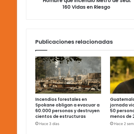
Hombre que Incendió Metro de Seúl:
Seúl:
160 Vidas en Riesgo
160
Vidas
en
Riesgo
Publicaciones relacionadas
Incendios forestales en
Guatemala
Spokane obligan a evacuar a
jornada vi
60.000 personas y destruyen
50 person
cientos de estructuras
menos de 
Hace 3 días
Hace 2 sem