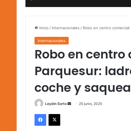
Inicio
/
Internacionales
/
Robo en centro comercial 
Internacionales
Robo en centro
Parquesur: lad
coche y saquea
Send
Leydin Sorto
25 junio, 2025
an
Facebook
X
email