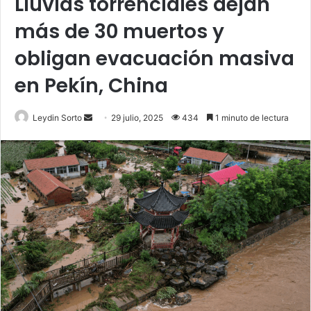
Lluvias torrenciales dejan
más de 30 muertos y
obligan evacuación masiva
en Pekín, China
Send
Leydin Sorto
29 julio, 2025
434
1 minuto de lectura
an
email