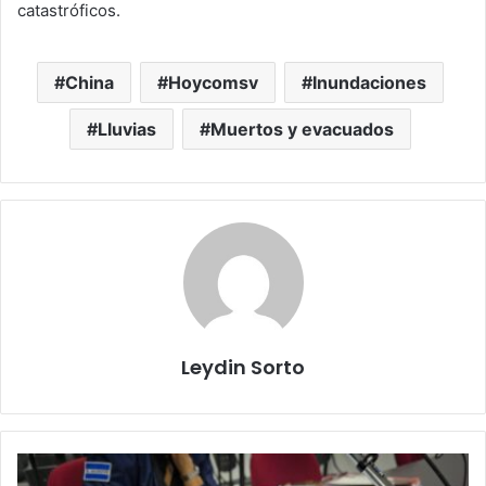
catastróficos.
China
Hoycomsv
Inundaciones
Lluvias
Muertos y evacuados
Leydin Sorto
Pandilleros
de