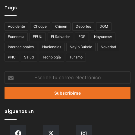
Tags
Accidente
Choque
Crimen
Deportes
DOM
Economía
EEUU
El Salvador
FGR
Hoycomsv
Internacionales
Nacionales
Nayib Bukele
Novedad
PNC
Salud
Tecnología
Turismo
Escribe
tu
correo
electrónico
Síguenos En