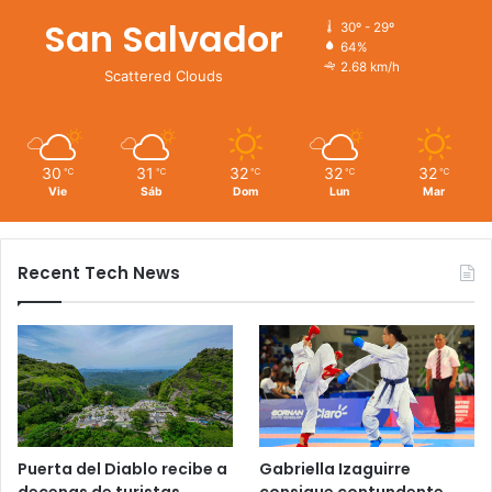
San Salvador
30º - 29º
64%
2.68 km/h
Scattered Clouds
30
31
32
32
32
℃
℃
℃
℃
℃
Vie
Sáb
Dom
Lun
Mar
Recent Tech News
Puerta del Diablo recibe a
Gabriella Izaguirre
decenas de turistas
consigue contundente