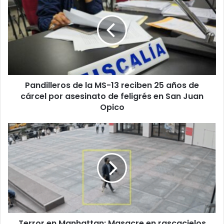
la
MS-
13
reciben
25
años
de
Pandilleros de la MS-13 reciben 25 años de
cárcel
por
cárcel por asesinato de feligrés en San Juan
asesinato
Opico
de
feligrés
Terror
en
en
San
Manhattan:
Juan
Masacre
Opico
en
rascacielos
deja
cinco
muertos
Terror en Manhattan: Masacre en rascacielos
y