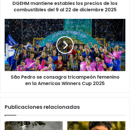
DGEHM mantiene estables los precios de los
9
al
combustibles del 9 al 22 de diciembre 2025
22
de
São
diciembre
Pedro
2025
se
consagra
tricampeón
femenino
en
la
Americas
São Pedro se consagra tricampeón femenino
Winners
Cup
en la Americas Winners Cup 2025
2025
Publicaciones relacionadas