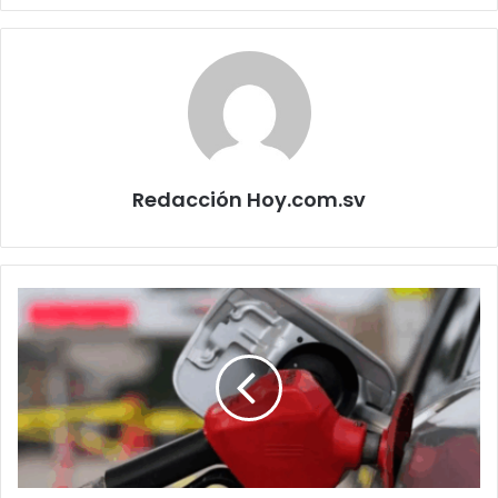
Redacción Hoy.com.sv
DGEHM
mantiene
estables
los
precios
de
los
combustibles
del