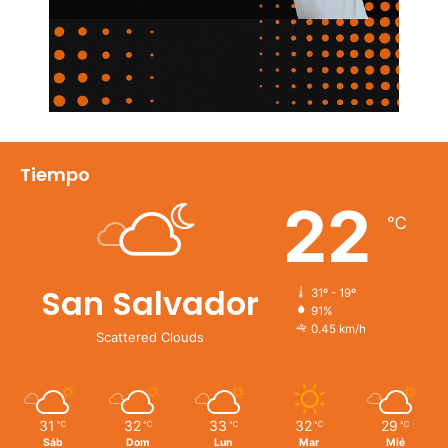
Tiempo
22
℃
San Salvador
31º - 19º
91%
0.45 km/h
Scattered Clouds
31
32
33
32
29
℃
℃
℃
℃
℃
Sáb
Dom
Lun
Mar
Mié