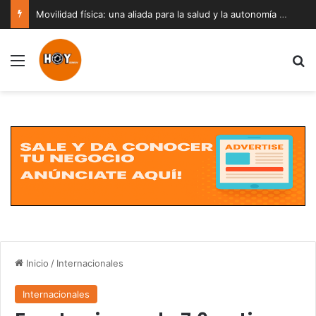
Movilidad física: una aliada para la salud y la autonomía a cualquier edad
Menú
B
Inicio
/
Internacionales
Internacionales