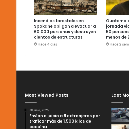
Incendios forestales en
Guatemala
Spokane obligan a evacuar a
jornada vi
60.000 personas y destruyen
50 person
cientos de estructuras
menos de 
Hace 4 días
Hace 2 sem
Most Viewed Posts
Last Mo
30 junio, 2025
Envían a juicio a 8 extranjeros por
traficar más de 1,500 kilos de
cocaína