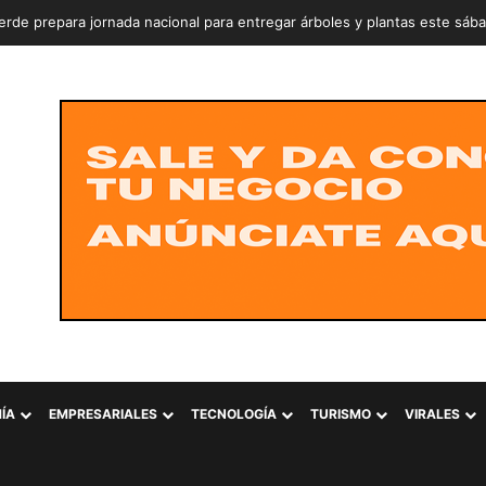
rde prepara jornada nacional para entregar árboles y plantas este sáb
ÍA
EMPRESARIALES
TECNOLOGÍA
TURISMO
VIRALES