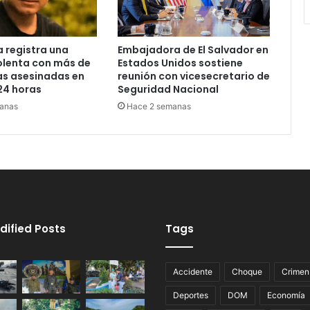
 registra una
Embajadora de El Salvador en
olenta con más de
Estados Unidos sostiene
as asesinadas en
reunión con vicesecretario de
24 horas
Seguridad Nacional
anas
Hace 2 semanas
dified Posts
Tags
Accidente
Choque
Crimen
Deportes
DOM
Economía