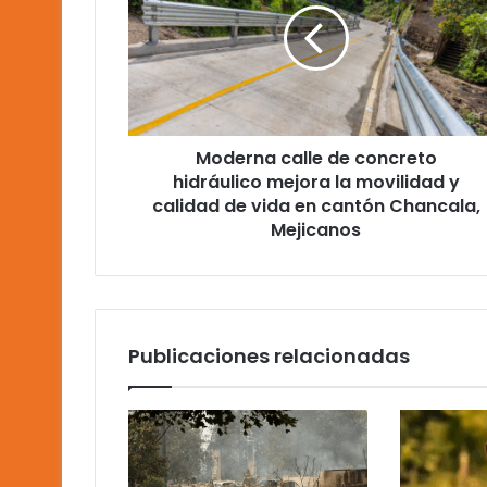
concreto
hidráulico
mejora
la
movilidad
y
Moderna calle de concreto
calidad
de
hidráulico mejora la movilidad y
vida
calidad de vida en cantón Chancala,
en
Mejicanos
cantón
Chancala,
Mejicanos
Publicaciones relacionadas