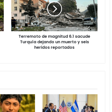
6.1
sacude
Turquía
dejando
un
muerto
Terremoto de magnitud 6.1 sacude
y
seis
Turquía dejando un muerto y seis
heridos
heridos reportados
reportados