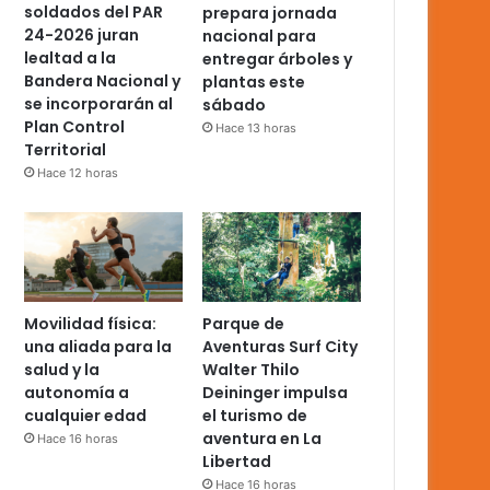
soldados del PAR
prepara jornada
24-2026 juran
nacional para
lealtad a la
entregar árboles y
Bandera Nacional y
plantas este
se incorporarán al
sábado
Plan Control
Hace 13 horas
Territorial
Hace 12 horas
Movilidad física:
Parque de
una aliada para la
Aventuras Surf City
salud y la
Walter Thilo
autonomía a
Deininger impulsa
cualquier edad
el turismo de
aventura en La
Hace 16 horas
Libertad
Hace 16 horas