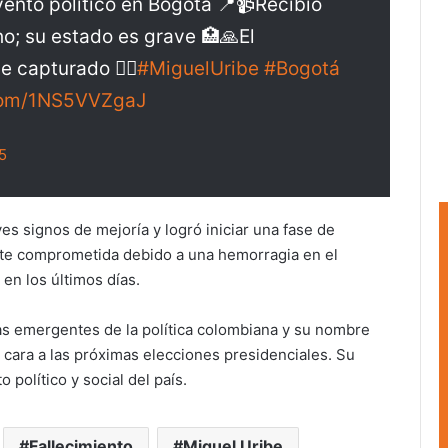
ento político en Bogotá 📍📹Recibió
ho; su estado es grave 🏥🙏El
 capturado 👮‍♂️
#MiguelUribe
#Bogotá
.com/1NS5VVZgaJ
5
s signos de mejoría y logró iniciar una fase de
nte comprometida debido a una hemorragia en el
en los últimos días.
as emergentes de la política colombiana y su nombre
 cara a las próximas elecciones presidenciales. Su
político y social del país.
Fallecimiento
Miguel Uribe