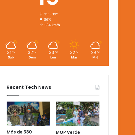
31º - 19º
86%
1.84 km/h
31
32
33
32
29
℃
℃
℃
℃
℃
Sáb
Dom
Lun
Mar
Mié
Recent Tech News
Más de 580
MOP Verde