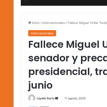
Inicio
/
Internacionales
/
Fallece Miguel Uribe Turba
Internacionales
Fallece Miguel 
senador y prec
presidencial, t
junio
Send
Leydin Sorto
11 agosto, 2025
an
Facebook
X