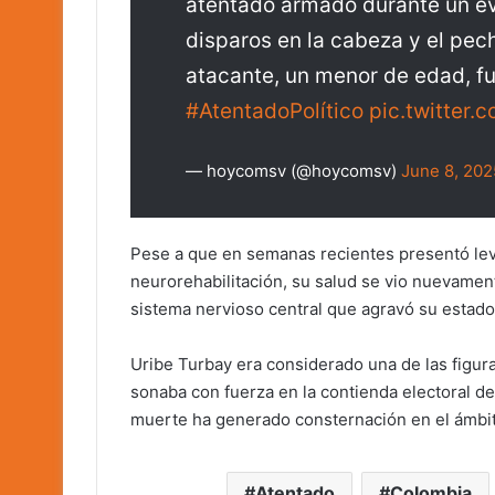
atentado armado durante un ev
disparos en la cabeza y el pec
atacante, un menor de edad, fue
#AtentadoPolítico
pic.twitter
— hoycomsv (@hoycomsv)
June 8, 202
Pese a que en semanas recientes presentó leve
neurorehabilitación, su salud se vio nuevame
sistema nervioso central que agravó su estado 
Uribe Turbay era considerado una de las figur
sonaba con fuerza en la contienda electoral de
muerte ha generado consternación en el ámbito 
Atentado
Colombia