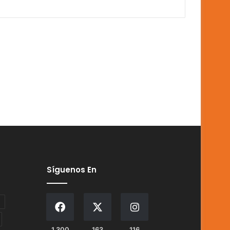
Síguenos En
1.300
163
116