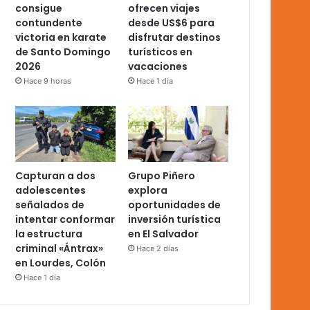
consigue
ofrecen viajes
contundente
desde US$6 para
victoria en karate
disfrutar destinos
de Santo Domingo
turísticos en
2026
vacaciones
Hace 9 horas
Hace 1 día
Capturan a dos
Grupo Piñero
adolescentes
explora
señalados de
oportunidades de
intentar conformar
inversión turística
la estructura
en El Salvador
criminal «Ántrax»
Hace 2 días
en Lourdes, Colón
Hace 1 día