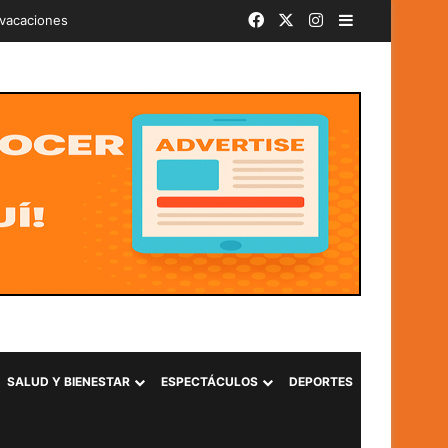
Facebook
X
Instagram
Barra lateral
iminal «Ántrax» en Lourdes, Colón
SALUD Y BIENESTAR
ESPECTÁCULOS
DEPORTES