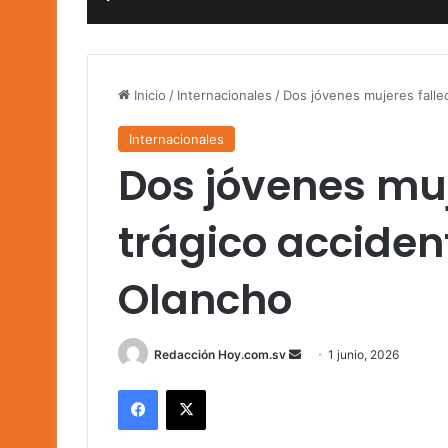
Inicio
/
Internacionales
/
Dos jóvenes mujeres falle
Internacionales
Dos jóvenes muj
trágico acciden
Olancho
Send
Redacción Hoy.com.sv
1 junio, 2026
an
Facebook
X
email