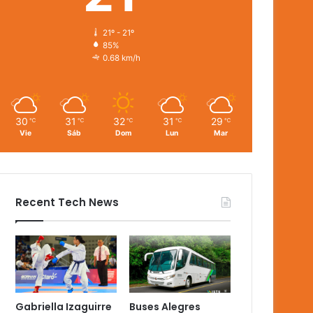
21º - 21º
85%
0.68 km/h
30
31
32
31
29
℃
℃
℃
℃
℃
Vie
Sáb
Dom
Lun
Mar
Recent Tech News
Gabriella Izaguirre
Buses Alegres