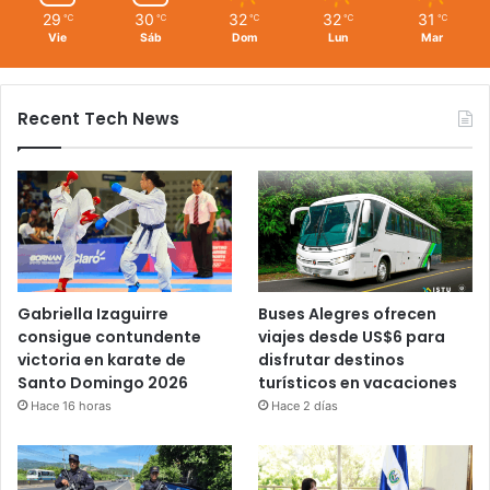
29
30
32
32
31
℃
℃
℃
℃
℃
Vie
Sáb
Dom
Lun
Mar
Recent Tech News
Gabriella Izaguirre
Buses Alegres ofrecen
consigue contundente
viajes desde US$6 para
victoria en karate de
disfrutar destinos
Santo Domingo 2026
turísticos en vacaciones
Hace 16 horas
Hace 2 días