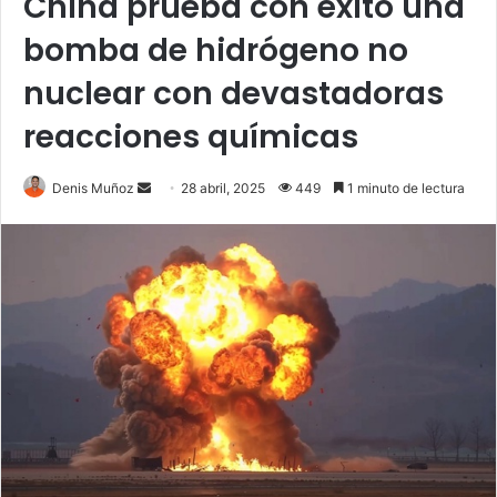
China prueba con éxito una
bomba de hidrógeno no
nuclear con devastadoras
reacciones químicas
Send
Denis Muñoz
28 abril, 2025
449
1 minuto de lectura
an
email