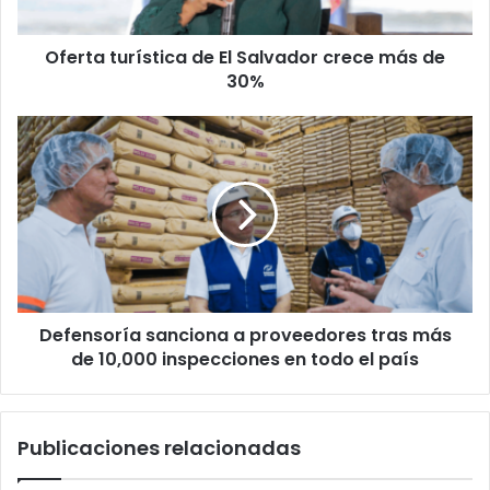
de
30%
Oferta turística de El Salvador crece más de
30%
Defensoría
sanciona
a
proveedores
tras
más
de
10,000
inspecciones
Defensoría sanciona a proveedores tras más
en
todo
de 10,000 inspecciones en todo el país
el
país
Publicaciones relacionadas