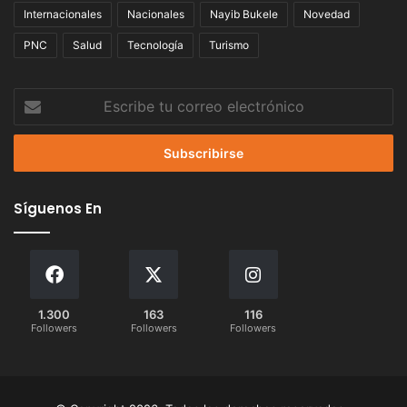
Internacionales
Nacionales
Nayib Bukele
Novedad
PNC
Salud
Tecnología
Turismo
Escribe
tu
correo
electrónico
Síguenos En
1.300
163
116
Followers
Followers
Followers