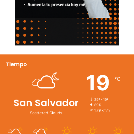
Tiempo
19
℃
San Salvador
29º - 19º
89%
1.79 km/h
Scattered Clouds