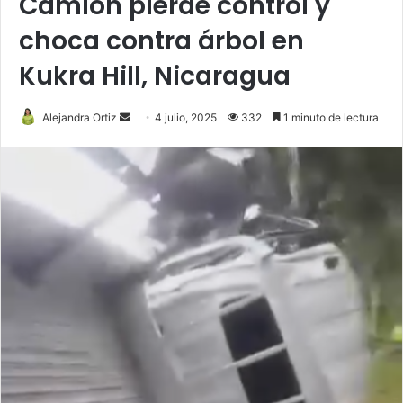
Camión pierde control y
choca contra árbol en
Kukra Hill, Nicaragua
Send
Alejandra Ortiz
4 julio, 2025
332
1 minuto de lectura
an
email