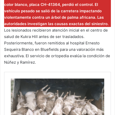
color blanco, placa CH-41364, perdió el control. El
vehículo pesado se salió de la carretera impactando
violentamente contra un árbol de palma africana. Las
autoridades investigan las causas exactas del siniestro.
Los lesionados recibieron atención inicial en el centro de
salud de Kukra Hill antes de ser trasladados.
Posteriormente, fueron remitidos al hospital Ernesto
Sequeira Blanco en Bluefields para una valoración más
exhaustiva. El servicio de ortopedia evalúa la condición de
Núñez y Ramírez.