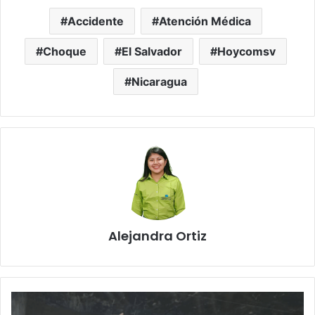
Accidente
Atención Médica
Choque
El Salvador
Hoycomsv
Nicaragua
Alejandra Ortiz
Inundaciones
en