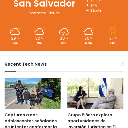
San Salvador
21º - 21º
97%
2 km/h
Scattered Clouds
29
30
30
30
31
℃
℃
℃
℃
℃
Jue
Vie
Sáb
Dom
Lun
Recent Tech News
Capturan a dos
Grupo Piñero explora
adolescentes señalados
oportunidades de
de intentar conformar la
inversión turística en El