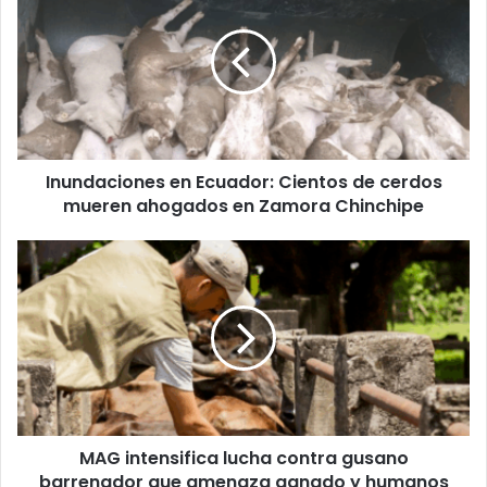
Ecuador:
Cientos
de
cerdos
mueren
ahogados
en
Inundaciones en Ecuador: Cientos de cerdos
Zamora
Chinchipe
mueren ahogados en Zamora Chinchipe
MAG
intensifica
lucha
contra
gusano
barrenador
que
amenaza
ganado
MAG intensifica lucha contra gusano
y
humanos
barrenador que amenaza ganado y humanos