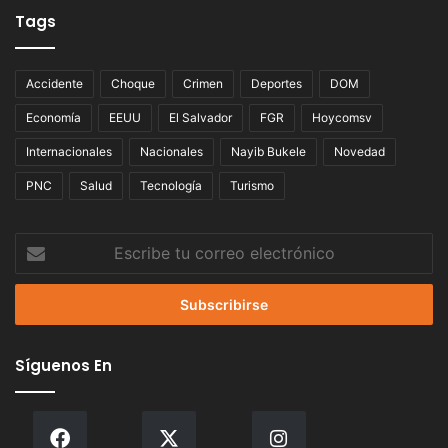
Tags
Accidente
Choque
Crimen
Deportes
DOM
Economía
EEUU
El Salvador
FGR
Hoycomsv
Internacionales
Nacionales
Nayib Bukele
Novedad
PNC
Salud
Tecnología
Turismo
Escribe
tu
correo
electrónico
Síguenos En