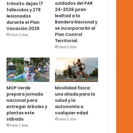
soldados del PAR
tránsito dejan 17
24-2026 juran
fallecidos y 278
lealtad a la
lesionados
Bandera Nacional y
durante el Plan
se incorporarán al
Vacación 2026
Plan Control
Hace 2 días
Territorial
Hace 2 días
MOP Verde
Movilidad física:
prepara jornada
una aliada para la
nacional para
salud y la
entregar árboles y
autonomía a
plantas este
cualquier edad
sábado
Hace 2 días
Hace 2 días