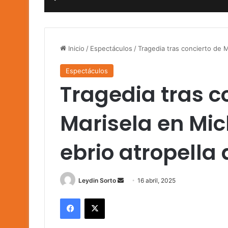
Inicio
/
Espectáculos
/
Tragedia tras concierto de 
Espectáculos
Tragedia tras c
Marisela en Mi
ebrio atropella 
Send
Leydin Sorto
16 abril, 2025
an
Facebook
X
email