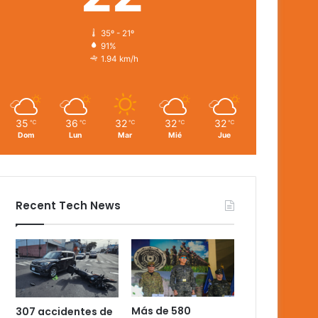
35º - 21º
91%
1.94 km/h
35
36
32
32
32
℃
℃
℃
℃
℃
Dom
Lun
Mar
Mié
Jue
Recent Tech News
Más de 580
307 accidentes de