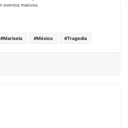
en eventos masivos.
Marisela
México
Tragedia