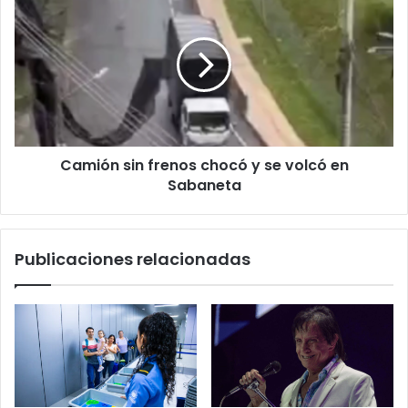
sin
frenos
chocó
y
se
volcó
en
Sabaneta
Camión sin frenos chocó y se volcó en
Sabaneta
Publicaciones relacionadas