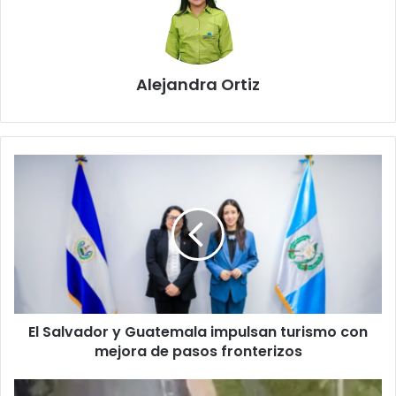
Alejandra Ortiz
El
Salvador
y
Guatemala
impulsan
turismo
con
mejora
de
El Salvador y Guatemala impulsan turismo con
pasos
fronterizos
mejora de pasos fronterizos
Camión