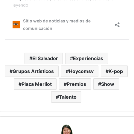
El Salvador
Experiencias
Grupos Artísticos
Hoycomsv
K-pop
Plaza Merliot
Premios
Show
Talento