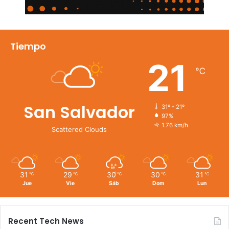
Tiempo
21
℃
San Salvador
31º - 21º
97%
1.76 km/h
Scattered Clouds
31
29
30
30
31
℃
℃
℃
℃
℃
Jue
Vie
Sáb
Dom
Lun
Recent Tech News