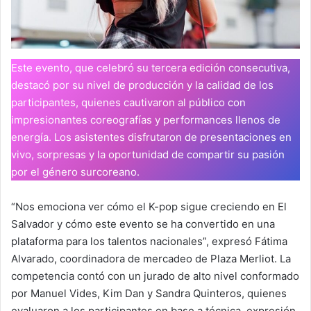
Este evento, que celebró su tercera edición consecutiva,
destacó por su nivel de producción y la calidad de los
participantes, quienes cautivaron al público con
impresionantes coreografías y performances llenos de
energía. Los asistentes disfrutaron de presentaciones en
vivo, sorpresas y la oportunidad de compartir su pasión
por el género surcoreano.
“Nos emociona ver cómo el K-pop sigue creciendo en El
Salvador y cómo este evento se ha convertido en una
plataforma para los talentos nacionales”, expresó Fátima
Alvarado, coordinadora de mercadeo de Plaza Merliot. La
competencia contó con un jurado de alto nivel conformado
por Manuel Vides, Kim Dan y Sandra Quinteros, quienes
evaluaron a los participantes en base a técnica, expresión