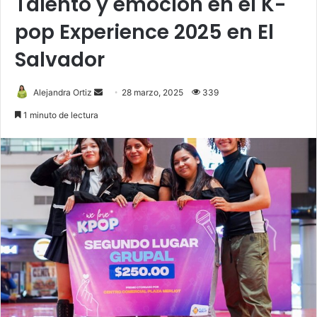
Talento y emoción en el K-
pop Experience 2025 en El
Salvador
Send
Alejandra Ortiz
28 marzo, 2025
339
an
1 minuto de lectura
email