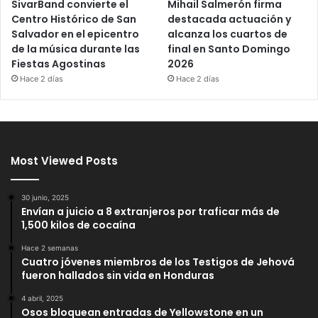
SivarBand convierte el
Mihail Salmerón firma
Centro Histórico de San
destacada actuación y
Salvador en el epicentro
alcanza los cuartos de
de la música durante las
final en Santo Domingo
Fiestas Agostinas
2026
Hace 2 días
Hace 2 días
Most Viewed Posts
30 junio, 2025
Envían a juicio a 8 extranjeros por traficar más de
1,500 kilos de cocaína
Hace 2 semanas
Cuatro jóvenes miembros de los Testigos de Jehová
fueron hallados sin vida en Honduras
4 abril, 2025
Osos bloquean entradas de Yellowstone en un