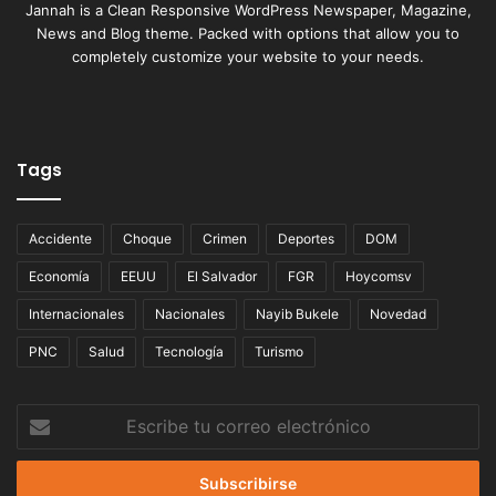
Jannah is a Clean Responsive WordPress Newspaper, Magazine,
News and Blog theme. Packed with options that allow you to
completely customize your website to your needs.
Tags
Accidente
Choque
Crimen
Deportes
DOM
Economía
EEUU
El Salvador
FGR
Hoycomsv
Internacionales
Nacionales
Nayib Bukele
Novedad
PNC
Salud
Tecnología
Turismo
Escribe
tu
correo
electrónico