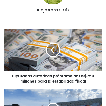
Alejandra Ortiz
Diputados
autorizan
préstamo
de
US$250
millones
para
la
estabilidad
Diputados autorizan préstamo de US$250
fiscal
millones para la estabilidad fiscal
Selección
salvadoreña
jugará
eliminatorias