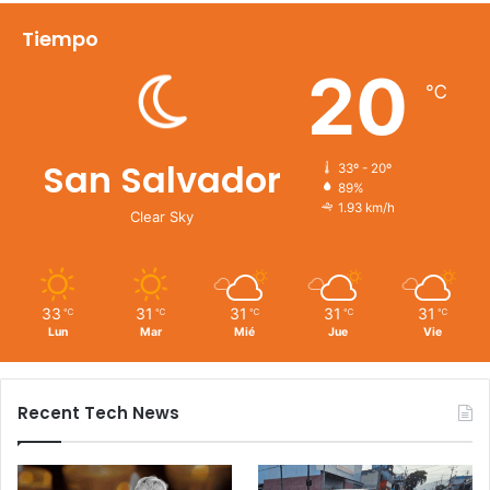
Tiempo
20
℃
San Salvador
33º - 20º
89%
1.93 km/h
Clear Sky
33
31
31
31
31
℃
℃
℃
℃
℃
Lun
Mar
Mié
Jue
Vie
Recent Tech News