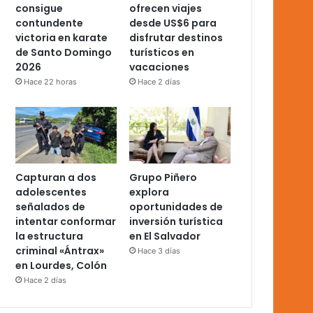
consigue
ofrecen viajes
contundente
desde US$6 para
victoria en karate
disfrutar destinos
de Santo Domingo
turísticos en
2026
vacaciones
Hace 22 horas
Hace 2 días
Capturan a dos
Grupo Piñero
adolescentes
explora
señalados de
oportunidades de
intentar conformar
inversión turística
la estructura
en El Salvador
criminal «Ántrax»
Hace 3 días
en Lourdes, Colón
Hace 2 días