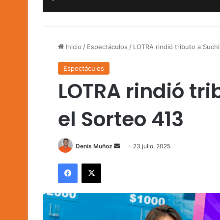
Inicio
/
Espectáculos
/
LOTRA rindió tributo a Suchi
Espectáculos
LOTRA rindió tri
el Sorteo 413
Send
Denis Muñoz
23 julio, 2025
an
Facebook
X
email