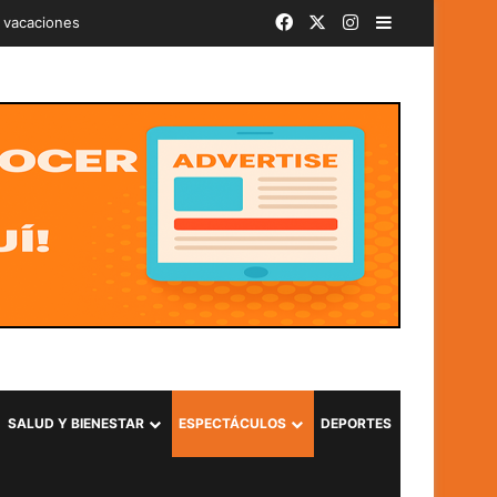
Facebook
X
Instagram
Barra lateral
iminal «Ántrax» en Lourdes, Colón
SALUD Y BIENESTAR
ESPECTÁCULOS
DEPORTES