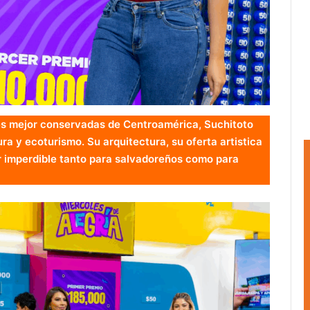
es mejor conservadas de Centroamérica, Suchitoto
ra y ecoturismo. Su arquitectura, su oferta artistica
ar imperdible tanto para salvadoreños como para