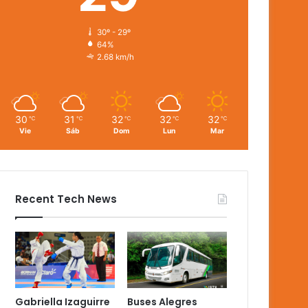
30º - 29º
64%
2.68 km/h
30
31
32
32
32
℃
℃
℃
℃
℃
Vie
Sáb
Dom
Lun
Mar
Recent Tech News
Gabriella Izaguirre
Buses Alegres