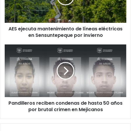
eléctricas
en
Sensuntepeque
por
AES ejecuta mantenimiento de líneas eléctricas
invierno
en Sensuntepeque por invierno
Pandilleros
reciben
condenas
de
hasta
50
años
por
brutal
Pandilleros reciben condenas de hasta 50 años
crimen
en
por brutal crimen en Mejicanos
Mejicanos