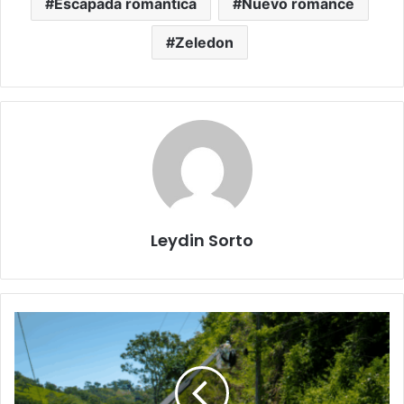
Escapada romantica
Nuevo romance
Zeledon
Leydin Sorto
AES
ejecuta
mantenimiento
de
líneas