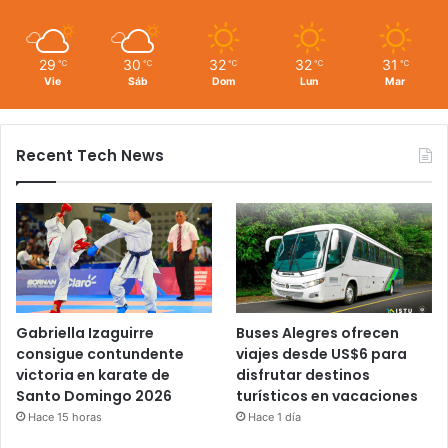
29
30
32
32
31
℃
℃
℃
℃
℃
Vie
Sáb
Dom
Lun
Mar
Recent Tech News
Gabriella Izaguirre
Buses Alegres ofrecen
consigue contundente
viajes desde US$6 para
victoria en karate de
disfrutar destinos
Santo Domingo 2026
turísticos en vacaciones
Hace 15 horas
Hace 1 día