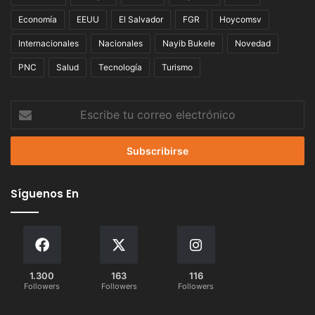
Economía
EEUU
El Salvador
FGR
Hoycomsv
Internacionales
Nacionales
Nayib Bukele
Novedad
PNC
Salud
Tecnología
Turismo
Escribe
tu
correo
electrónico
Síguenos En
1.300
163
116
Followers
Followers
Followers