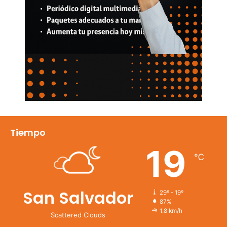
Tiempo
19
℃
San Salvador
29º - 19º
87%
1.8 km/h
Scattered Clouds