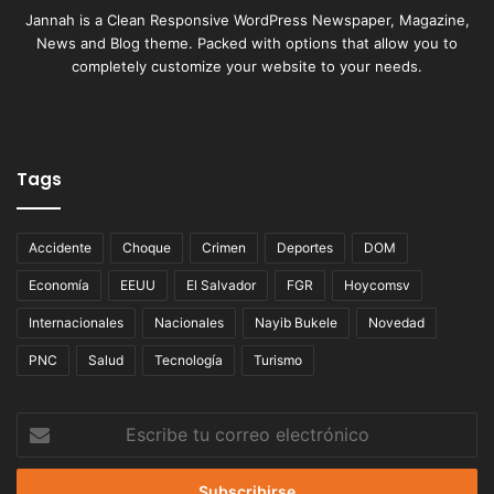
Jannah is a Clean Responsive WordPress Newspaper, Magazine,
News and Blog theme. Packed with options that allow you to
completely customize your website to your needs.
Tags
Accidente
Choque
Crimen
Deportes
DOM
Economía
EEUU
El Salvador
FGR
Hoycomsv
Internacionales
Nacionales
Nayib Bukele
Novedad
PNC
Salud
Tecnología
Turismo
Escribe
tu
correo
electrónico