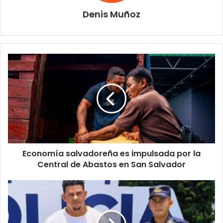
Denis Muñoz
Economía
salvadoreña
es
impulsada
por
la
Central
de
Abastos
Economía salvadoreña es impulsada por la
en
San
Central de Abastos en San Salvador
Salvador
Capturan
a
Motociclista
en