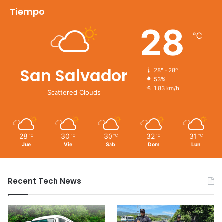
Tiempo
28
℃
San Salvador
28º - 28º
53%
1.83 km/h
Scattered Clouds
28
30
30
32
31
℃
℃
℃
℃
℃
Jue
Vie
Sáb
Dom
Lun
Recent Tech News