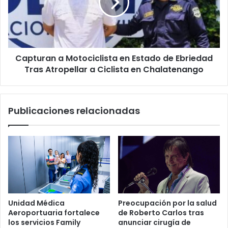
Estado
de
Ebriedad
Tras
Atropellar
Capturan a Motociclista en Estado de Ebriedad
a
Ciclista
Tras Atropellar a Ciclista en Chalatenango
en
Chalatenango
Publicaciones relacionadas
Unidad Médica
Preocupación por la salud
Aeroportuaria fortalece
de Roberto Carlos tras
los servicios Family
anunciar cirugía de