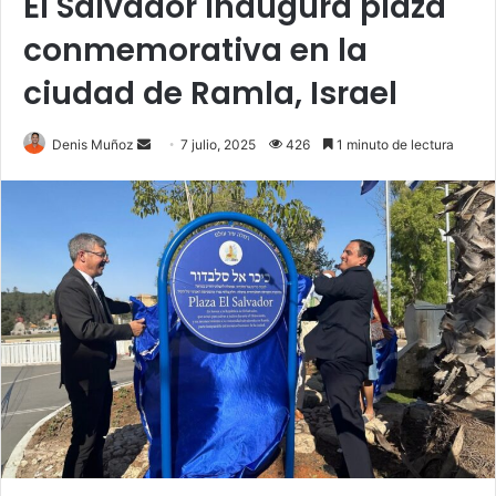
El Salvador inaugura plaza
conmemorativa en la
ciudad de Ramla, Israel
Send
Denis Muñoz
7 julio, 2025
426
1 minuto de lectura
an
email