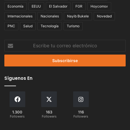
Economía
EEUU
El Salvador
FGR
Hoycomsv
Internacionales
Nacionales
Nayib Bukele
Novedad
PNC
Salud
Tecnología
Turismo
Escribe
tu
correo
electrónico
Síguenos En
1.300
163
116
Followers
Followers
Followers