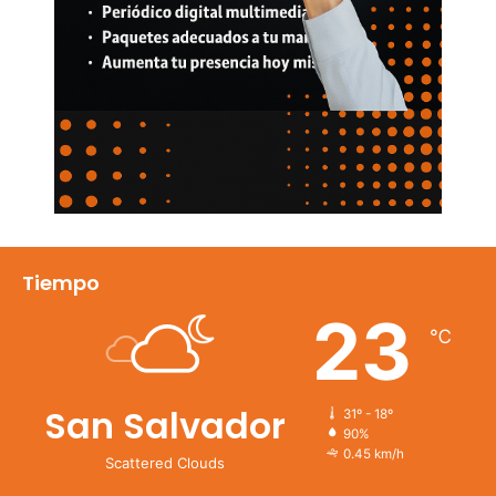
Tiempo
23
℃
San Salvador
31º - 18º
90%
0.45 km/h
Scattered Clouds