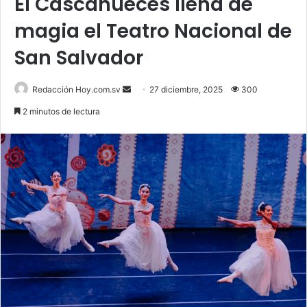
El Cascanueces llena de
magia el Teatro Nacional de
San Salvador
Send
Redacción Hoy.com.sv
27 diciembre, 2025
300
an
2 minutos de lectura
email