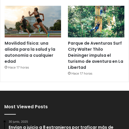
Movilidad física: una
Parque de Aventuras Surf
aliada para la salud y la
City Walter Thilo
autonomía a cualquier
Deininger impulsa el
edad
turismo de aventura en La
Libertad
Hace 17 horas
Hace 17 horas
Most Viewed Posts
30 junio, 2025
Envían a juicio a 8 extranjeros por traficar más de