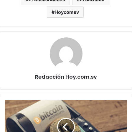
Hoycomsv
Redacción Hoy.com.sv
Solo
el
6.6
%
de