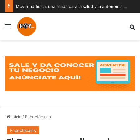
Movilidad física: una aliada para la salud y la autonomía a cualquier edad
Menú
B
Inicio
/
Espectáculos
Espectáculos