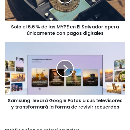
las
MYPE
en
El
Solo el 6.6 % de las MYPE en El Salvador opera
Salvador
opera
únicamente con pagos digitales
únicamente
con
Samsung
pagos
llevará
digitales
Google
Fotos
a
sus
televisores
y
transformará
Samsung llevará Google Fotos a sus televisores
la
forma
y transformará la forma de revivir recuerdos
de
revivir
recuerdos