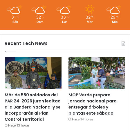
31
32
33
32
29
℃
℃
℃
℃
℃
Sáb
Dom
Lun
Mar
Mié
Recent Tech News
Más de 580 soldados del
MOP Verde prepara
PAR 24-2026 juran lealtad
jornada nacional para
a la Bandera Nacional y se
entregar árboles y
incorporarán al Plan
plantas este sábado
Control Territorial
Hace 14 horas
Hace 13 horas