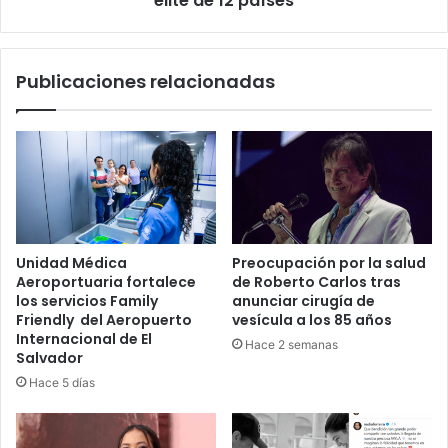
élite de 12 países
12
países
Publicaciones relacionadas
Unidad Médica
Preocupación por la salud
Aeroportuaria fortalece
de Roberto Carlos tras
los servicios Family
anunciar cirugía de
Friendly del Aeropuerto
vesícula a los 85 años
Internacional de El
Hace 2 semanas
Salvador
Hace 5 días