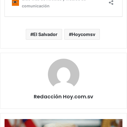
El Salvador
Hoycomsv
Redacción Hoy.com.sv
Trump