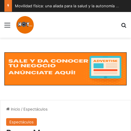
Movilidad física: una aliada para la salud y la autonomía a cualquier edad
Menú
B
Inicio
/
Espectáculos
Espectáculos