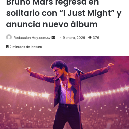
Bruno Mars regresa en
solitario con “I Just Might” y
anuncia nuevo álbum
Send
Redacción Hoy.com.sv
9 enero, 2026
376
an
2 minutos de lectura
email