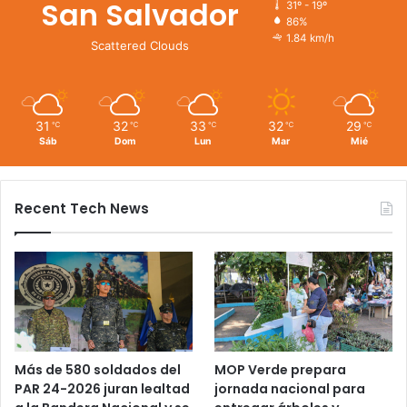
San Salvador
31º - 19º
86%
1.84 km/h
Scattered Clouds
31
32
33
32
29
℃
℃
℃
℃
℃
Sáb
Dom
Lun
Mar
Mié
Recent Tech News
Más de 580 soldados del
MOP Verde prepara
PAR 24-2026 juran lealtad
jornada nacional para