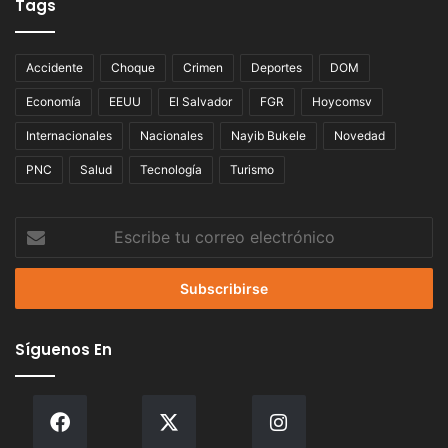
Tags
Accidente
Choque
Crimen
Deportes
DOM
Economía
EEUU
El Salvador
FGR
Hoycomsv
Internacionales
Nacionales
Nayib Bukele
Novedad
PNC
Salud
Tecnología
Turismo
Escribe
tu
correo
electrónico
Síguenos En