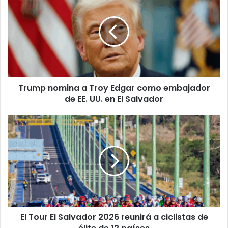
nomina
a
Troy
Edgar
como
embajador
de
EE.
Trump nomina a Troy Edgar como embajador
UU.
en
de EE. UU. en El Salvador
El
Salvador
El
Tour
El
Salvador
2026
reunirá
a
ciclistas
de
El Tour El Salvador 2026 reunirá a ciclistas de
élite
de