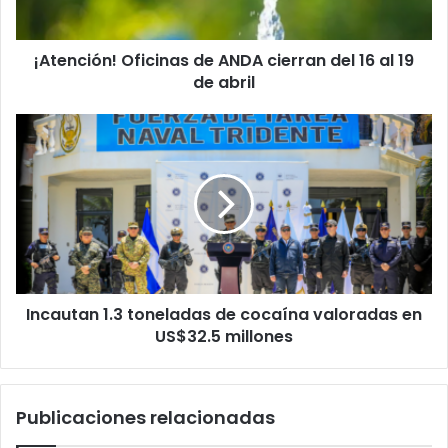
al
19
¡Atención! Oficinas de ANDA cierran del 16 al 19
de
abril
de abril
Incautan
1.3
toneladas
de
cocaína
valoradas
en
US$32.5
millones
Incautan 1.3 toneladas de cocaína valoradas en
US$32.5 millones
Publicaciones relacionadas