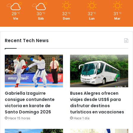
29
30
32
32
31
℃
℃
℃
℃
℃
Vie
Sáb
Dom
Lun
Mar
Recent Tech News
Gabriella Izaguirre
Buses Alegres ofrecen
consigue contundente
viajes desde US$6 para
victoria en karate de
disfrutar destinos
Santo Domingo 2026
turísticos en vacaciones
Hace 15 horas
Hace 1 día