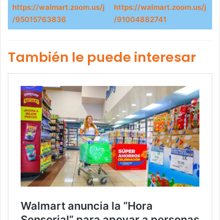
https://walmart.zoom.us/j
https://walmart.zoom.us/j
/95015763836
/91004882741
También le puede interesar