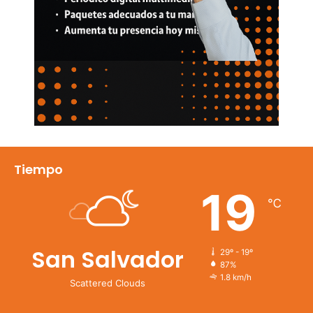
Tiempo
19
℃
San Salvador
29º - 19º
87%
1.8 km/h
Scattered Clouds