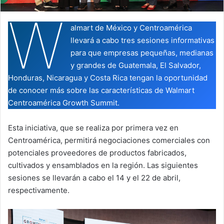
W
almart de México y Centroamérica
llevará a cabo tres sesiones informativas
para que empresas pequeñas, medianas
y grandes de Guatemala, El Salvador,
Honduras, Nicaragua y Costa Rica tengan la oportunidad
de conocer más sobre las características de Walmart
Centroamérica Growth Summit.
Esta iniciativa, que se realiza por primera vez en
Centroamérica, permitirá negociaciones comerciales con
potenciales proveedores de productos fabricados,
cultivados y ensamblados en la región. Las siguientes
sesiones se llevarán a cabo el 14 y el 22 de abril,
respectivamente.