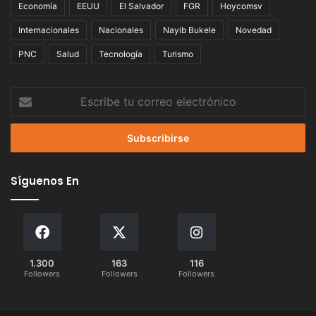
Economía
EEUU
El Salvador
FGR
Hoycomsv
Internacionales
Nacionales
Nayib Bukele
Novedad
PNC
Salud
Tecnología
Turismo
Escribe
tu
correo
electrónico
Síguenos En
1.300
163
116
Followers
Followers
Followers