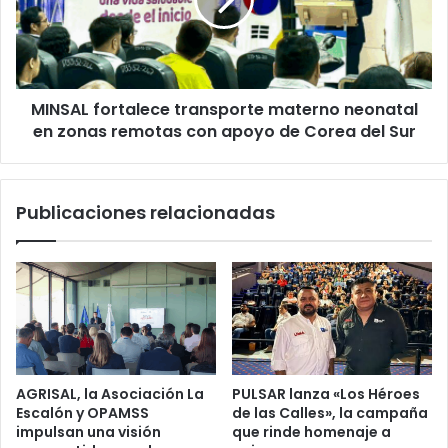
neonatal
en
zonas
remotas
con
MINSAL fortalece transporte materno neonatal
apoyo
de
en zonas remotas con apoyo de Corea del Sur
Corea
del
Sur
Publicaciones relacionadas
AGRISAL, la Asociación La
PULSAR lanza «Los Héroes
Escalón y OPAMSS
de las Calles», la campaña
impulsan una visión
que rinde homenaje a