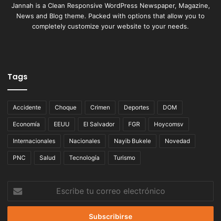
Jannah is a Clean Responsive WordPress Newspaper, Magazine,
News and Blog theme. Packed with options that allow you to
completely customize your website to your needs.
Tags
Accidente
Choque
Crimen
Deportes
DOM
Economía
EEUU
El Salvador
FGR
Hoycomsv
Internacionales
Nacionales
Nayib Bukele
Novedad
PNC
Salud
Tecnología
Turismo
Escribe
tu
correo
electrónico