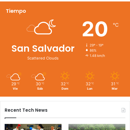
Tiempo
20
℃
San Salvador
29º - 19º
86%
1.48 km/h
Scattered Clouds
29
30
32
32
31
℃
℃
℃
℃
℃
Vie
Sáb
Dom
Lun
Mar
Recent Tech News