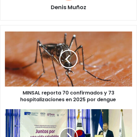
Denis Muñoz
MINSAL
reporta
70
confirmados
y
73
hospitalizaciones
en
2025
MINSAL reporta 70 confirmados y 73
por
dengue
hospitalizaciones en 2025 por dengue
MINSAL
fortalece
transporte
materno