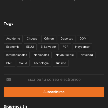
Tags
Accidente
Choque
Crimen
Deportes
DOM
Economía
EEUU
El Salvador
FGR
Hoycomsv
Internacionales
Nacionales
Nayib Bukele
Novedad
PNC
Salud
Tecnología
Turismo
Escribe
tu
correo
electrónico
Síguenos En