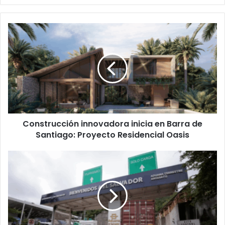
Construcción
innovadora
inicia
en
Barra
de
Santiago:
Proyecto
Residencial
Construcción innovadora inicia en Barra de
Oasis
Santiago: Proyecto Residencial Oasis
Fronteras
inteligentes
impulsan
el
comercio
y
la