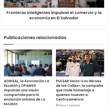
economía
en
Fronteras inteligentes impulsan el comercio y la
El
Salvador
economía en El Salvador
Publicaciones relacionadas
AGRISAL, la Asociación La
PULSAR lanza «Los Héroes
Escalón y OPAMSS
de las Calles», la campaña
impulsan una visión
que rinde homenaje a
compartida para la
quienes mueven a
evolución urbana de La
Centroamérica
Escalón
Hace 1 semana