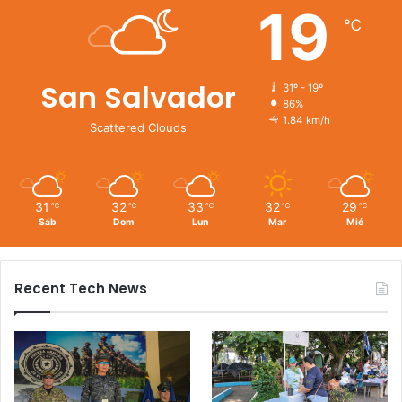
19
℃
San Salvador
31º - 19º
86%
1.84 km/h
Scattered Clouds
31
32
33
32
29
℃
℃
℃
℃
℃
Sáb
Dom
Lun
Mar
Mié
Recent Tech News