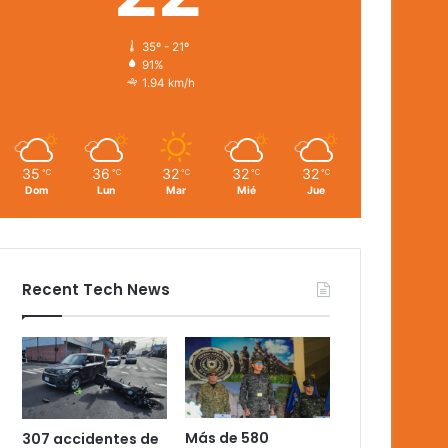
35º - 21º
91%
1.94 km/h
35
36
32
32
32
℃
℃
℃
℃
℃
Dom
Lun
Mar
Mié
Jue
Recent Tech News
Más de 580
307 accidentes de