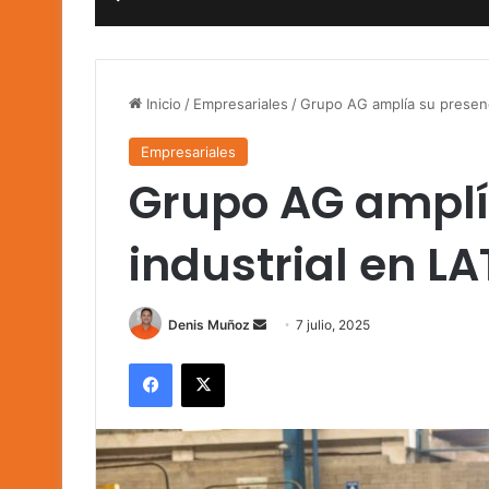
Inicio
/
Empresariales
/
Grupo AG amplía su presenc
Empresariales
Grupo AG amplí
industrial en L
Send
Denis Muñoz
7 julio, 2025
an
Facebook
X
email