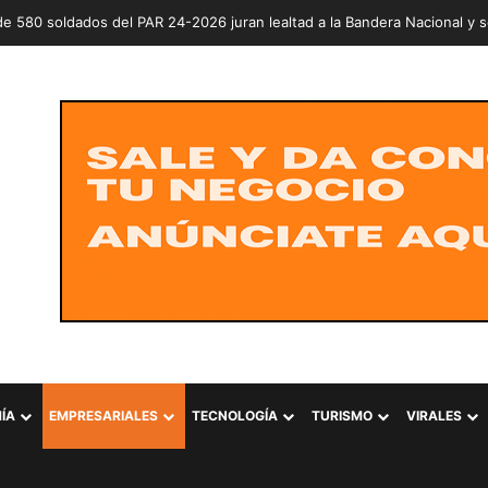
erde prepara jornada nacional para entregar árboles y plantas este sá
ÍA
EMPRESARIALES
TECNOLOGÍA
TURISMO
VIRALES