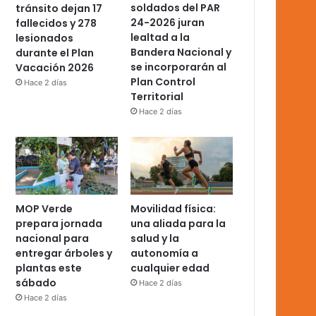
soldados del PAR
tránsito dejan 17
24-2026 juran
fallecidos y 278
lealtad a la
lesionados
Bandera Nacional y
durante el Plan
se incorporarán al
Vacación 2026
Plan Control
Hace 2 días
Territorial
Hace 2 días
MOP Verde
Movilidad física:
prepara jornada
una aliada para la
nacional para
salud y la
entregar árboles y
autonomía a
plantas este
cualquier edad
sábado
Hace 2 días
Hace 2 días