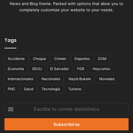
News and Blog theme. Packed with options that allow you to
completely customize your website to your needs.
Tags
Accidente
Choque
Crimen
Deportes
DOM
Economía
EEUU
El Salvador
FGR
Hoycomsv
Internacionales
Nacionales
Nayib Bukele
Novedad
PNC
Salud
Tecnología
Turismo
Escribe
tu
correo
electrónico