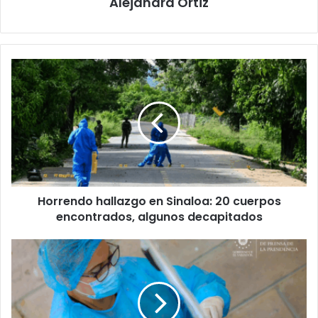
Alejandra Ortiz
Horrendo
hallazgo
en
Sinaloa:
20
cuerpos
encontrados,
algunos
decapitados
Horrendo hallazgo en Sinaloa: 20 cuerpos
encontrados, algunos decapitados
Feria
Integra
fortalece
la
salud