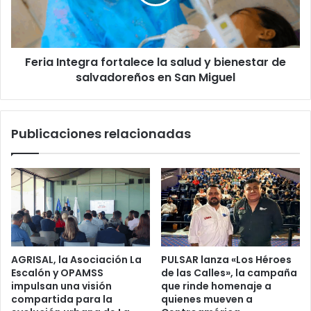
y
bienestar
de
salvadoreños
Feria Integra fortalece la salud y bienestar de
en
San
salvadoreños en San Miguel
Miguel
Publicaciones relacionadas
AGRISAL, la Asociación La
PULSAR lanza «Los Héroes
Escalón y OPAMSS
de las Calles», la campaña
impulsan una visión
que rinde homenaje a
compartida para la
quienes mueven a