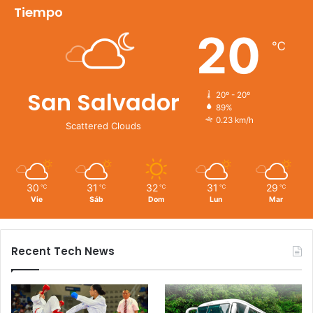
Tiempo
20
℃
San Salvador
20º - 20º
89%
0.23 km/h
Scattered Clouds
30
31
32
31
29
℃
℃
℃
℃
℃
Vie
Sáb
Dom
Lun
Mar
Recent Tech News