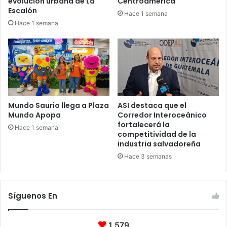
evolución urbana de La
Centroamérica
Escalón
Hace 1 semana
Hace 1 semana
Mundo Saurio llega a Plaza
ASI destaca que el
Mundo Apopa
Corredor Interoceánico
fortalecerá la
Hace 1 semana
competitividad de la
industria salvadoreña
Hace 3 semanas
Síguenos En
1.579