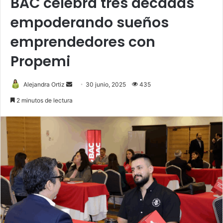
BAC celebra tres décadas
empoderando sueños
emprendedores con
Propemi
Send
Alejandra Ortiz
30 junio, 2025
435
an
2 minutos de lectura
email